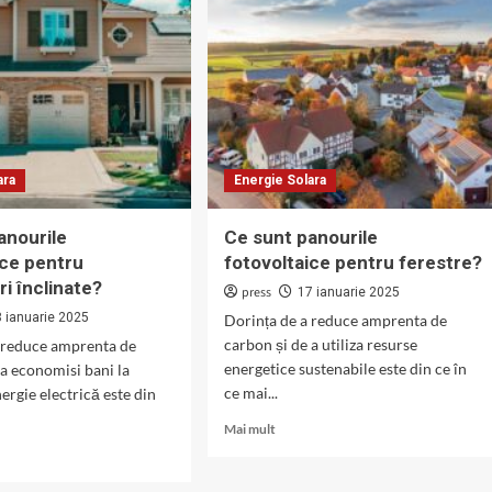
ara
Energie Solara
anourile
Ce sunt panourile
ice pentru
fotovoltaice pentru ferestre?
i înclinate?
press
17 ianuarie 2025
8 ianuarie 2025
Dorința de a reduce amprenta de
carbon și de a utiliza resurse
a reduce amprenta de
energetice sustenabile este din ce în
 a economisi bani la
ce mai...
ergie electrică este din
Read
Mai mult
more
about
Ce