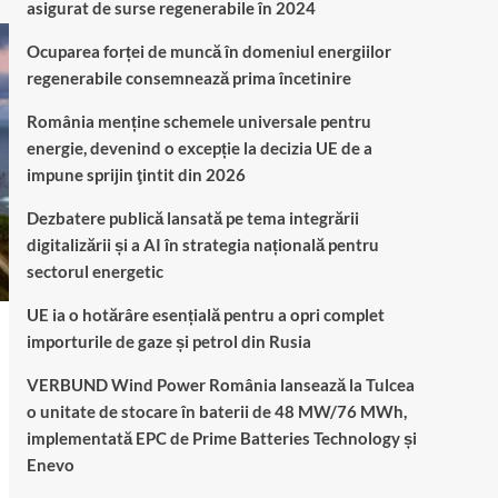
asigurat de surse regenerabile în 2024
Ocuparea forței de muncă în domeniul energiilor
regenerabile consemnează prima încetinire
România menține schemele universale pentru
energie, devenind o excepție la decizia UE de a
impune sprijin ţintit din 2026
Dezbatere publică lansată pe tema integrării
digitalizării și a AI în strategia națională pentru
sectorul energetic
UE ia o hotărâre esențială pentru a opri complet
importurile de gaze și petrol din Rusia
VERBUND Wind Power România lansează la Tulcea
o unitate de stocare în baterii de 48 MW/76 MWh,
implementată EPC de Prime Batteries Technology și
Enevo