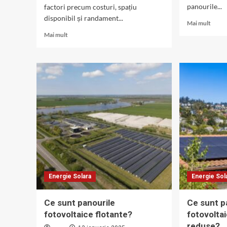
panourile...
factori precum costuri, spațiu
disponibil și randament...
Read
Mai mult
more
Read
Mai mult
about
more
Ce
about
sunt
Cum
panou
se
fotovo
compară
perso
panourile
monocristaline
și
cele
cu
strat
subțire?
Energie Solara
Energie Sol
Ce sunt panourile
Ce sunt p
fotovoltaice flotante?
fotovolta
reduse?