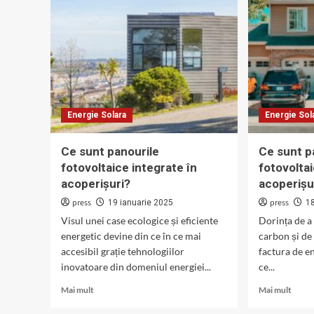
Energie Solara
Energie Sol
Ce sunt panourile
Ce sunt p
fotovoltaice integrate în
fotovolta
acoperișuri?
acoperișur
press
press
19 ianuarie 2025
1
Visul unei case ecologice și eficiente
Dorința de 
energetic devine din ce în ce mai
carbon și de
accesibil grație tehnologiilor
factura de en
inovatoare din domeniul energiei...
ce...
Read
Read
Mai mult
Mai mult
more
more