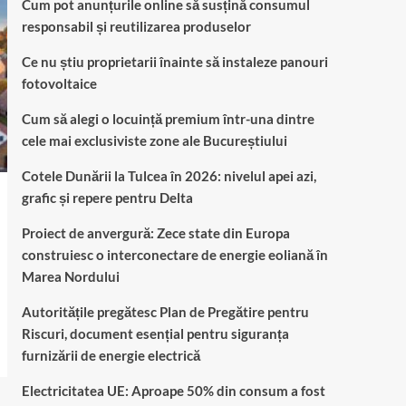
Cum pot anunțurile online să susțină consumul
responsabil și reutilizarea produselor
Ce nu știu proprietarii înainte să instaleze panouri
fotovoltaice
Cum să alegi o locuință premium într-una dintre
cele mai exclusiviste zone ale Bucureștiului
Cotele Dunării la Tulcea în 2026: nivelul apei azi,
grafic și repere pentru Delta
Proiect de anvergură: Zece state din Europa
construiesc o interconectare de energie eoliană în
Marea Nordului
Autoritățile pregătesc Plan de Pregătire pentru
Riscuri, document esențial pentru siguranța
furnizării de energie electrică
Electricitatea UE: Aproape 50% din consum a fost