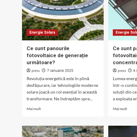
Energie Solara
Energie Sol
Ce sunt panourile
Ce sunt p
fotovoltaice de generație
fotovolta
următoare?
concentr
press
press
7 ianuarie 2025
6 
Revoluția energetică este în plină
Lumea energi
desfășurare, iar tehnologiile moderne
într-o conti
solare joacă un rol esențial în această
soluții din c
transformare. Ne îndreptăm spre...
a exploata en
Read
Read
Mai mult
Mai mult
more
more
about
about
Ce
Ce
sunt
sunt
panourile
panou