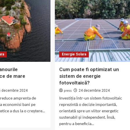
tandem?
ltaice
ntratoare
?
ara
Energie Solara
anourile
Cum poate fi optimizat un
ice de mare
sistem de energie
?
fotovoltaică?
press
5 decembrie 2024
24 decembrie 2024
a reduce amprenta de
Investiția într-un sistem fotovoltaic
 a economisi bani pe
reprezintă o decizie importantă,
etice a dus la o creștere...
orientată spre un viitor energetic
sustenabil și independent. Însă,
pentru a beneficia...