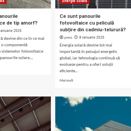
ara
Energie Solara
anourile
Ce sunt panourile
ice de tip amorf?
fotovoltaice cu peliculă
subțire din cadmiu-telurură?
ianuarie 2025
press
8 ianuarie 2025
ră devine din ce în ce mai
ar o componentă
Energia solară devine tot mai
 sistemelor fotovoltaice
importantă în peisajul energetic
panourile solare....
global, iar tehnologia continuă să
evolueze pentru a oferi soluții
eficiente...
Read
Mai mult
more
about
rile
Ce
ltaice
sunt
panourile
fotovoltaice
?
cu
peliculă
subțire