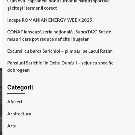
Cum eviți capcanele bonusurilor la pariuri sportive
și citești termenii corect
Începe ROMANIAN ENERGY WEEK 2025!
CONAF lansează seria națională „SupraTAX” Set de
măsuri care pot reduce deficitul bugetar
Excursii cu barca Sarichioi – plimbări pe Lacul Razim
Pensiuni Sarichioi în Delta Dunării – sejur cu specific
dobrogean
Categorii
Afaceri
Arhitectura
Arta