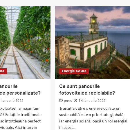
sunt
panourile
fotovoltaice
rile
pentru
ltaice
ferestre?
u
rișuri
ate?
ara
Energie Solara
anourile
Ce sunt panourile
ice personalizate?
fotovoltaice reciclabile?
press
5 ianuarie 2025
14 ianuarie 2025
 exploatezi la maximum
Tranziția către o energie curată și
ă? Soluțiile tradiționale
sustenabilă este o prioritate globală,
esc întotdeauna perfect
iar energia solară joacă un rol esențial
viduale. Aici intervin
în acest...