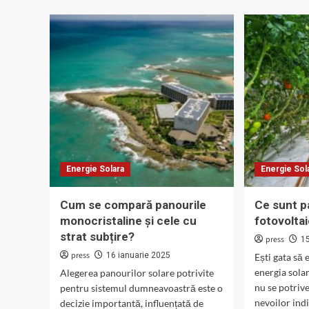
about
about
Ce
Ce
sunt
sunt
panourile
panou
fotovoltaice
fotovo
integrate
pentr
în
acope
acoperișuri?
înclin
Energie Solara
Energie Sol
Cum se compară panourile
Ce sunt p
monocristaline și cele cu
fotovolta
strat subțire?
press
1
press
16 ianuarie 2025
Ești gata să
energia solar
Alegerea panourilor solare potrivite
nu se potriv
pentru sistemul dumneavoastră este o
nevoilor indi
decizie importantă, influențată de