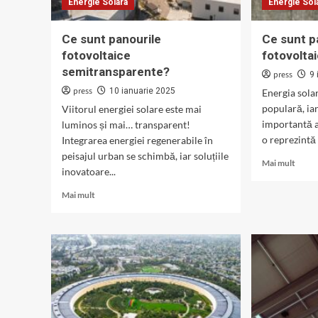
Energie Solara
Energie Sol
Ce sunt panourile
Ce sunt p
fotovoltaice
fotovolta
semitransparente?
press
9 
press
10 ianuarie 2025
Energia sola
populară, i
Viitorul energiei solare este mai
importantă a
luminos și mai… transparent!
o reprezintă 
Integrarea energiei regenerabile în
peisajul urban se schimbă, iar soluțiile
Read
Mai mult
inovatoare...
more
about
Read
Mai mult
Ce
more
sunt
about
panou
Ce
fotovo
sunt
de
panourile
tip
fotovoltaice
amorf
semitransparente?