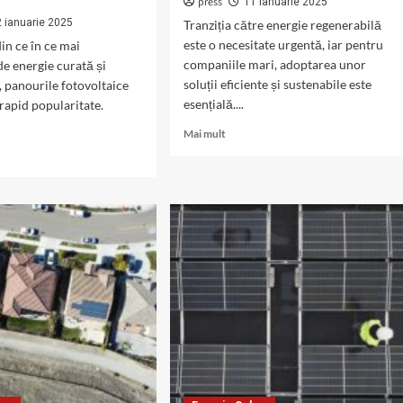
press
11 ianuarie 2025
2 ianuarie 2025
Tranziția către energie regenerabilă
este o necesitate urgentă, iar pentru
in ce în ce mai
companiile mari, adoptarea unor
e energie curată și
soluții eficiente și sustenabile este
, panourile fotovoltaice
esențială....
 rapid popularitate.
Read
Mai mult
more
about
Ce
sunt
panourile
fotovoltaice
rile
de
ltaice
uz
industrial?
siuni
e?