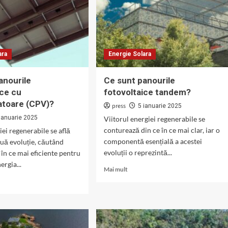
din
cadmiu-
telurură?
ara
Energie Solara
anourile
Ce sunt panourile
ice cu
fotovoltaice tandem?
atoare (CPV)?
press
5 ianuarie 2025
ianuarie 2025
Viitorul energiei regenerabile se
conturează din ce în ce mai clar, iar o
ei regenerabile se află
componentă esențială a acestei
nuă evoluție, căutând
evoluții o reprezintă...
e în ce mai eficiente pentru
ergia...
Read
Mai mult
more
about
Ce
sunt
panourile
fotovoltaice
rile