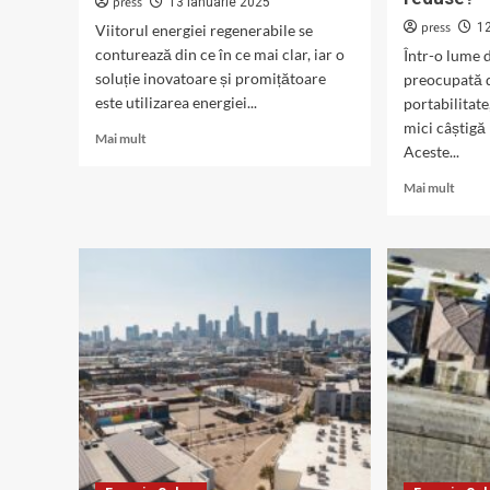
press
13 ianuarie 2025
press
1
Viitorul energiei regenerabile se
conturează din ce în ce mai clar, iar o
Într-o lume d
soluție inovatoare și promițătoare
preocupată d
este utilizarea energiei...
portabilitate
mici câștigă
Read
Mai mult
Aceste...
more
about
Read
Mai mult
Ce
more
sunt
about
panourile
Ce
fotovoltaice
sunt
flotante?
panou
fotovo
de
dimen
redus