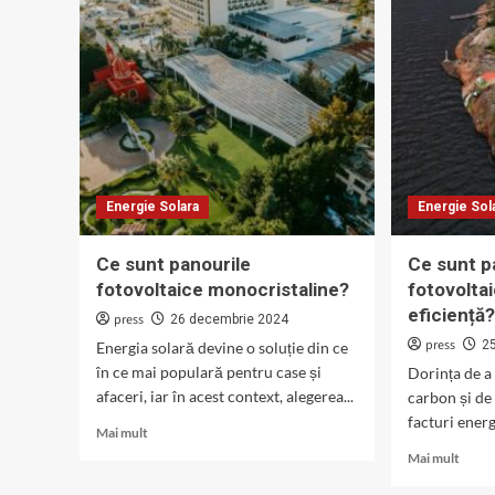
fotovoltaice
fotovo
de
cu
generație
conce
următoare?
(CPV)
Energie Solara
Energie Sol
Ce sunt panourile
Ce sunt p
fotovoltaice monocristaline?
fotovolta
eficiență
press
26 decembrie 2024
press
2
Energia solară devine o soluție din ce
în ce mai populară pentru case și
Dorința de 
afaceri, iar în acest context, alegerea...
carbon și de
facturi energ
Read
Mai mult
more
Read
Mai mult
about
more
Ce