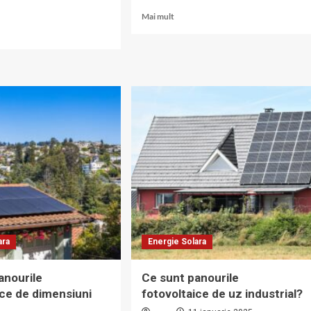
Read
Mai mult
more
about
Ce
sunt
panourile
fotovoltaice
rile
reciclabile?
ltaice
nalizate?
ara
Energie Solara
anourile
Ce sunt panourile
ice de dimensiuni
fotovoltaice de uz industrial?