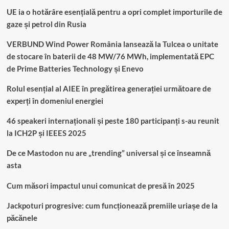
UE ia o hotărâre esențială pentru a opri complet importurile de
gaze și petrol din Rusia
VERBUND Wind Power România lansează la Tulcea o unitate
de stocare în baterii de 48 MW/76 MWh, implementată EPC
de Prime Batteries Technology și Enevo
Rolul esențial al AIEE în pregătirea generației următoare de
experți în domeniul energiei
46 speakeri internaționali și peste 180 participanți s-au reunit
la ICH2P și IEEES 2025
De ce Mastodon nu are „trending” universal și ce înseamnă
asta
Cum măsori impactul unui comunicat de presă în 2025
Jackpoturi progresive: cum funcționează premiile uriașe de la
păcănele