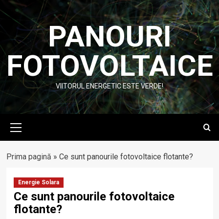
Skip
to
PANOURI
content
FOTOVOLTAICE
VIITORUL ENERGETIC ESTE VERDE!
Primary
Menu
Prima pagină
»
Ce sunt panourile fotovoltaice flotante?
Energie Solara
Ce sunt panourile fotovoltaice
flotante?