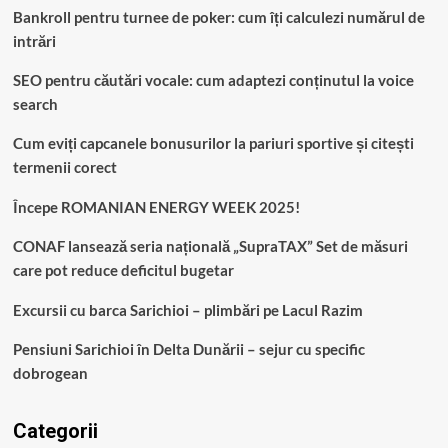
Bankroll pentru turnee de poker: cum îți calculezi numărul de
intrări
SEO pentru căutări vocale: cum adaptezi conținutul la voice
search
Cum eviți capcanele bonusurilor la pariuri sportive și citești
termenii corect
Începe ROMANIAN ENERGY WEEK 2025!
CONAF lansează seria națională „SupraTAX” Set de măsuri
care pot reduce deficitul bugetar
Excursii cu barca Sarichioi – plimbări pe Lacul Razim
Pensiuni Sarichioi în Delta Dunării – sejur cu specific
dobrogean
Categorii