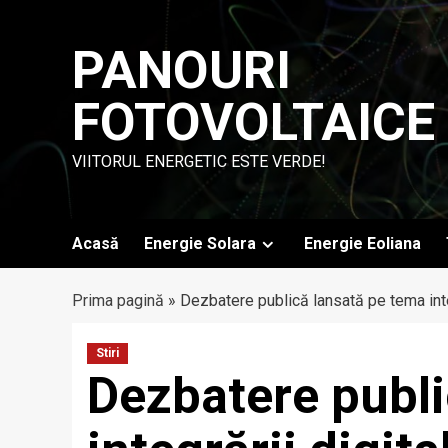
Skip
to
PANOURI
content
FOTOVOLTAICE
VIITORUL ENERGETIC ESTE VERDE!
Acasă
Energie Solara
Energie Eoliana
Prima pagină
»
Dezbatere publică lansată pe tema integr
Stiri
Dezbatere publi