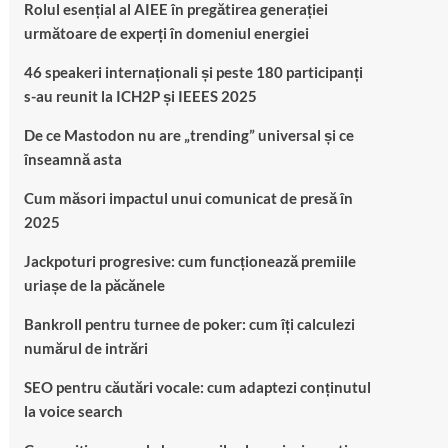
Rolul esențial al AIEE în pregătirea generației
următoare de experți în domeniul energiei
46 speakeri internaționali și peste 180 participanți
s-au reunit la ICH2P și IEEES 2025
De ce Mastodon nu are „trending” universal și ce
înseamnă asta
Cum măsori impactul unui comunicat de presă în
2025
Jackpoturi progresive: cum funcționează premiile
uriașe de la păcănele
Bankroll pentru turnee de poker: cum îți calculezi
numărul de intrări
SEO pentru căutări vocale: cum adaptezi conținutul
la voice search