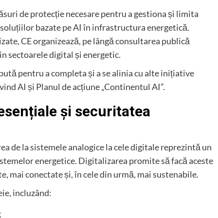
uri de protecție necesare pentru a gestiona și limita
soluțiilor bazate pe AI în infrastructura energetică.
lizate, CE organizează, pe lângă consultarea publică
in sectoarele digital și energetic.
tă pentru a completa și a se alinia cu alte inițiative
vind AI și Planul de acțiune „Continentul AI”.
esențiale și securitatea
 de la sistemele analogice la cele digitale reprezintă un
stemelor energetice. Digitalizarea promite să facă aceste
te, mai conectate și, în cele din urmă, mai sustenabile.
ie, incluzând:
;