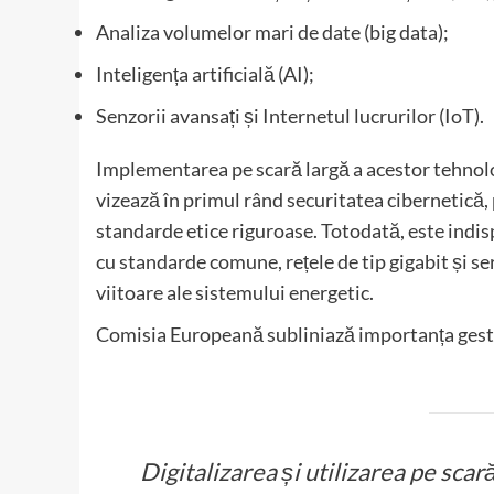
Analiza volumelor mari de date (big data);
Inteligența artificială (AI);
Senzorii avansați și Internetul lucrurilor (IoT).
Implementarea pe scară largă a acestor tehnolog
vizează în primul rând securitatea cibernetică,
standarde etice riguroase. Totodată, este indi
cu standarde comune, rețele de tip gigabit și ser
viitoare ale sistemului energetic.
Comisia Europeană subliniază importanța gestion
Digitalizarea și utilizarea pe scar