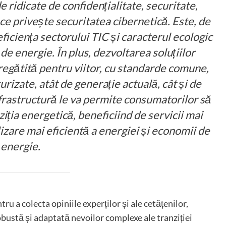
ridicate de confidențialitate, securitate,
a ce privește securitatea cibernetică. Este, de
iciența sectorului TIC și caracterul ecologic
de energie. În plus, dezvoltarea soluțiilor
pregătită pentru viitor, cu standarde comune,
urizate, atât de generație actuală, cât și de
frastructură le va permite consumatorilor să
iția energetică, beneficiind de servicii mai
lizare mai eficientă a energiei și economii de
energie.
u a colecta opiniile experților și ale cetățenilor,
obustă și adaptată nevoilor complexe ale tranziției