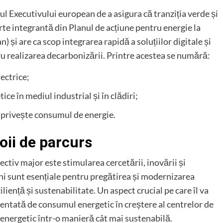
 Executivului european de a asigura că tranziția verde și
parte integrantă din Planul de acțiune pentru energie la
) și are ca scop integrarea rapidă a soluțiilor digitale și
tru realizarea decarbonizării. Printre acestea se numără:
lectrice;
ce în mediul industrial și în clădiri;
ce privește consumul de energie.
foii de parcurs
tiv major este stimularea cercetării, inovării și
ni sunt esențiale pentru pregătirea și modernizarea
iliență și sustenabilitate. Un aspect crucial pe care îl va
entată de consumul energetic în creștere al centrelor de
 energetic într-o manieră cât mai sustenabilă.