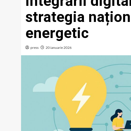
integrării digital
strategia națion
energetic
press
20 ianuarie 2026