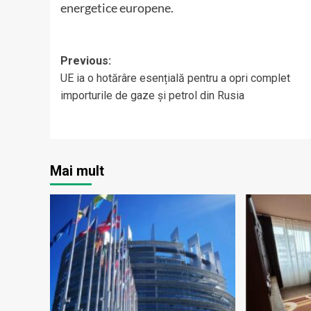
energetice europene.
Post
Previous:
UE ia o hotărâre esențială pentru a opri complet
navigation
importurile de gaze și petrol din Rusia
Mai mult