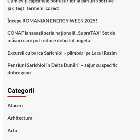
Cum eviți capcanele bonusurilor la pariuri sportive
și citești termenii corect
Începe ROMANIAN ENERGY WEEK 2025!
CONAF lansează seria națională „SupraTAX” Set de
măsuri care pot reduce deficitul bugetar
Excursii cu barca Sarichioi – plimbări pe Lacul Razim
Pensiuni Sarichioi în Delta Dunării – sejur cu specific
dobrogean
Categorii
Afaceri
Arhitectura
Arta