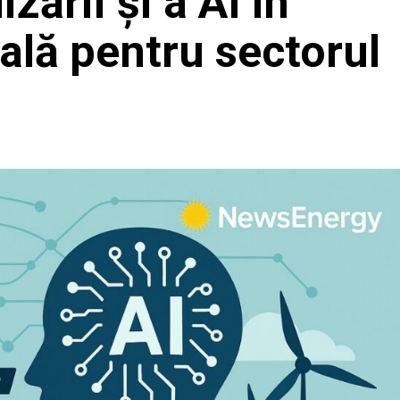
izării și a AI în
ală pentru sectorul