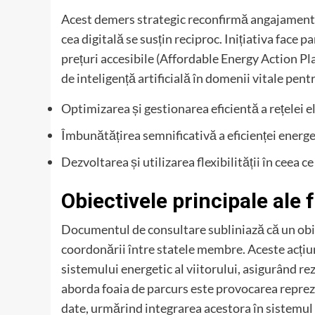
Acest demers strategic reconfirmă angajamentul
cea digitală se susțin reciproc. Inițiativa face 
prețuri accesibile (Affordable Energy Action Plan
de inteligență artificială în domenii vitale pen
Optimizarea și gestionarea eficientă a rețelei e
Îmbunătățirea semnificativă a eficienței energeti
Dezvoltarea și utilizarea flexibilității în ceea 
Obiectivele principale ale 
Documentul de consultare subliniază că un obiec
coordonării între statele membre. Aceste acțiu
sistemului energetic al viitorului, asigurând rez
aborda foaia de parcurs este provocarea reprez
date, urmărind integrarea acestora în sistemul