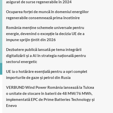
asigurat de surse regenerabile în 2024
Ocuparea forței de muncă în domeniul energiilor
regenerabile consemnează prima încetinire
România menține schemele universale pentru
energie, devenind o excepție la decizia UE de a
impune sprijin ţintit din 2026
Dezbatere publică lansată pe tema integrării
digitalizării și a AI în strategia națională pentru
sectorul energetic
UE ia o hotărâre esențială pentru a opri complet
importurile de gaze și petrol din Rusia
VERBUND Wind Power România lansează la Tulcea
o unitate de stocare în baterii de 48 MW/76 MWh,
implementată EPC de Prime Batteries Technology și
Enevo