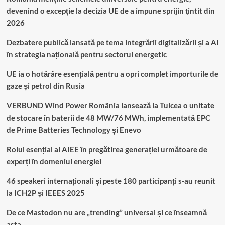
devenind o excepție la decizia UE de a impune sprijin ţintit din
2026
Dezbatere publică lansată pe tema integrării digitalizării și a AI
în strategia națională pentru sectorul energetic
UE ia o hotărâre esențială pentru a opri complet importurile de
gaze și petrol din Rusia
VERBUND Wind Power România lansează la Tulcea o unitate
de stocare în baterii de 48 MW/76 MWh, implementată EPC
de Prime Batteries Technology și Enevo
Rolul esențial al AIEE în pregătirea generației următoare de
experți în domeniul energiei
46 speakeri internaționali și peste 180 participanți s-au reunit
la ICH2P și IEEES 2025
De ce Mastodon nu are „trending” universal și ce înseamnă
asta