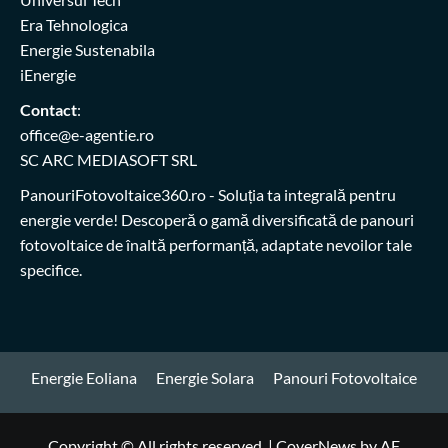
Era Tehnologica
Energie Sustenabila
iEnergie
Contact
:
office@e-agentie.ro
SC ARC MEDIASOFT SRL
PanouriFotovoltaice360.ro
- Soluția ta integrală pentru
energie verde! Descoperă o gamă diversificată de panouri
fotovoltaice de înaltă performanță, adaptate nevoilor tale
specifice.
Energie Eoliana
Energie Solara
Panouri Fotovoltaice
Copyright © All rights reserved.
|
CoverNews
by AF