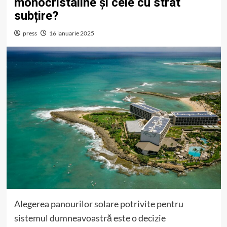
monocristaline și cele cu strat
subțire?
press
16 ianuarie 2025
Alegerea panourilor solare potrivite pentru
sistemul dumneavoastră este o decizie