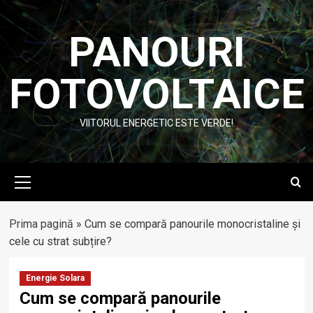
Skip
to
PANOURI
content
FOTOVOLTAICE
VIITORUL ENERGETIC ESTE VERDE!
Primary
Menu
Prima pagină
»
Cum se compară panourile monocristaline și
cele cu strat subțire?
Energie Solara
Cum se compară panourile