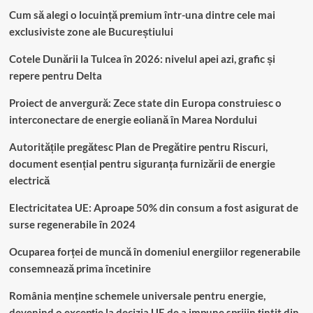
Cum să alegi o locuință premium într-una dintre cele mai
exclusiviste zone ale Bucureștiului
Cotele Dunării la Tulcea în 2026: nivelul apei azi, grafic și
repere pentru Delta
Proiect de anvergură: Zece state din Europa construiesc o
interconectare de energie eoliană în Marea Nordului
Autoritățile pregătesc Plan de Pregătire pentru Riscuri,
document esențial pentru siguranța furnizării de energie
electrică
Electricitatea UE: Aproape 50% din consum a fost asigurat de
surse regenerabile în 2024
Ocuparea forței de muncă în domeniul energiilor regenerabile
consemnează prima încetinire
România menține schemele universale pentru energie,
devenind o excepție la decizia UE de a impune sprijin ţintit din