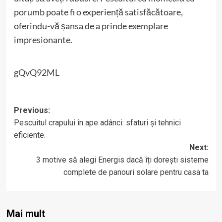
porumb poate fi o experiență satisfăcătoare,
oferindu-vă șansa de a prinde exemplare
impresionante.
gQvQ92ML
Post
Previous:
Pescuitul crapului în ape adânci: sfaturi și tehnici
navigation
eficiente.
Next:
3 motive să alegi Energis dacă îți dorești sisteme
complete de panouri solare pentru casa ta
Mai mult