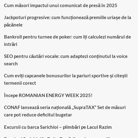
Cum măsori impactul unui comunicat de presă în 2025
Jackpoturi progresive: cum funcționează premiile uriașe de la
păcănele
Bankroll pentru turnee de poker: cum îți calculezi numărul de
intrări
SEO pentru căutări vocale: cum adaptezi conținutul la voice
search
Cum eviți capcanele bonusurilor la pariuri sportive și citești
termenii corect
Începe ROMANIAN ENERGY WEEK 2025!
CONAF lansează seria națională „SupraTAX” Set de măsuri
care pot reduce deficitul bugetar
Excursii cu barca Sarichioi – plimbări pe Lacul Razim