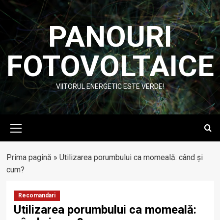
Skip
to
PANOURI
content
FOTOVOLTAICE
VIITORUL ENERGETIC ESTE VERDE!
Primary
Menu
Prima pagină
»
Utilizarea porumbului ca momeală: când și
cum?
Recomandari
Utilizarea porumbului ca momeală: