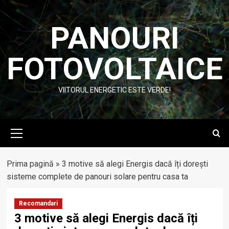
Skip
to
PANOURI
content
FOTOVOLTAICE
VIITORUL ENERGETIC ESTE VERDE!
Primary
Menu
Prima pagină
»
3 motive să alegi Energis dacă îți dorești
sisteme complete de panouri solare pentru casa ta
Recomandari
3 motive să alegi Energis dacă îți