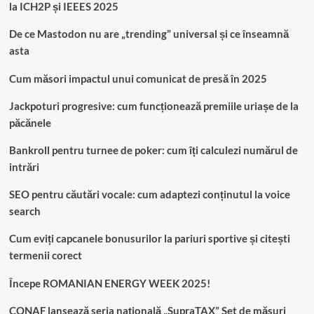
la ICH2P și IEEES 2025
De ce Mastodon nu are „trending” universal și ce înseamnă
asta
Cum măsori impactul unui comunicat de presă în 2025
Jackpoturi progresive: cum funcționează premiile uriașe de la
păcănele
Bankroll pentru turnee de poker: cum îți calculezi numărul de
intrări
SEO pentru căutări vocale: cum adaptezi conținutul la voice
search
Cum eviți capcanele bonusurilor la pariuri sportive și citești
termenii corect
Începe ROMANIAN ENERGY WEEK 2025!
CONAF lansează seria națională „SupraTAX” Set de măsuri