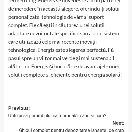
termen lung. Energis se dovedește a fi un partener
de încredere în această alegere, oferindu-ți soluții
personalizate, tehnologie de vârf și suport
complet. Fie că ești în căutarea unei soluții
adaptate nevoilor tale specifice sau a unui sistem
care utilizează cele mai recente inovații
tehnologice, Energis este alegerea perfectă. Fă
pasul spre un viitor mai verde și mai sustenabil
alături de Energis și bucură-te de avantajele unei
soluții complete și eficiente pentru energia solară!
Post
Previous:
Utilizarea porumbului ca momeală: când și cum?
navigation
Next:
Ghidul complet pentru depozitarea lansetei de crap