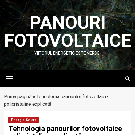
Skip
to
PANOURI
content
FOTOVOLTAICE
VIITORUL ENERGETIC ESTE VERDE!
Primary
Menu
Prima pagină
»
Tehnologia panourilor fotovoltaice
policristaline explicată
Energie Solara
Tehnologia panourilor fotovoltaice