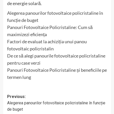
de energie solară.
Alegerea panourilor fotovoltaice policristaline în
funcție de buget
Panouri Fotovoltaice Policristaline: Cum să
maximizezi eficiența
Factori de evaluat la achiziția unui panou
fotovoltaic policristalin
De ce să alegi panourile fotovoltaice policristaline
pentru case verzi
Panouri Fotovoltaice Policristaline și beneficiile pe
termen lung
Post
Previous:
Alegerea panourilor fotovoltaice policristaline în funcție
navigation
de buget