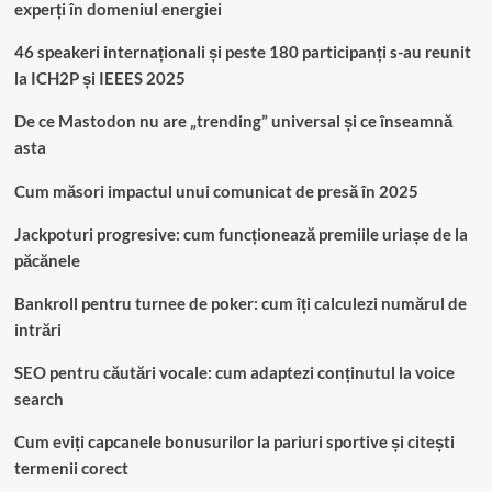
experți în domeniul energiei
46 speakeri internaționali și peste 180 participanți s-au reunit
la ICH2P și IEEES 2025
De ce Mastodon nu are „trending” universal și ce înseamnă
asta
Cum măsori impactul unui comunicat de presă în 2025
Jackpoturi progresive: cum funcționează premiile uriașe de la
păcănele
Bankroll pentru turnee de poker: cum îți calculezi numărul de
intrări
SEO pentru căutări vocale: cum adaptezi conținutul la voice
search
Cum eviți capcanele bonusurilor la pariuri sportive și citești
termenii corect