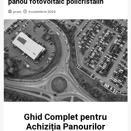
panou fotovoltaic policristalin
press
4 noiembrie 2024
Ghid Complet pentru
Achiziția Panourilor