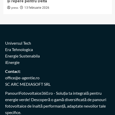
și repere pentru Delta
press
13 februarie 2026
Universul Tech
Era Tehnologica
Energie Sustenabila
iEnergie
Contact
:
office@e-agentie.ro
SC ARC MEDIASOFT SRL
PanouriFotovoltaice360.ro
- Soluția ta integrală pentru
energie verde! Descoperă o gamă diversificată de panouri
fotovoltaice de înaltă performanță, adaptate nevoilor tale
specifice.