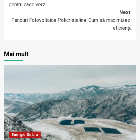
navigation
pentru case verzi
Next:
Panouri Fotovoltaice Policristaline: Cum să maximizezi
eficiența
Mai mult
Energie Solara