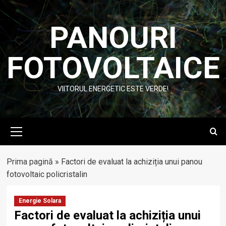
Skip
to
PANOURI
content
FOTOVOLTAICE
VIITORUL ENERGETIC ESTE VERDE!
Primary
Menu
Prima pagină
»
Factori de evaluat la achiziția unui panou
fotovoltaic policristalin
Energie Solara
Factori de evaluat la achiziția unui