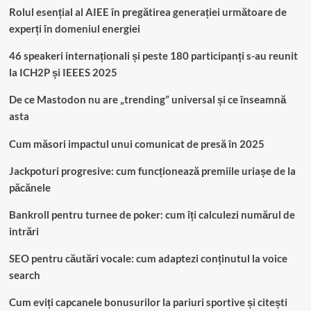
Rolul esențial al AIEE în pregătirea generației următoare de
experți în domeniul energiei
46 speakeri internaționali și peste 180 participanți s-au reunit
la ICH2P și IEEES 2025
De ce Mastodon nu are „trending” universal și ce înseamnă
asta
Cum măsori impactul unui comunicat de presă în 2025
Jackpoturi progresive: cum funcționează premiile uriașe de la
păcănele
Bankroll pentru turnee de poker: cum îți calculezi numărul de
intrări
SEO pentru căutări vocale: cum adaptezi conținutul la voice
search
Cum eviți capcanele bonusurilor la pariuri sportive și citești