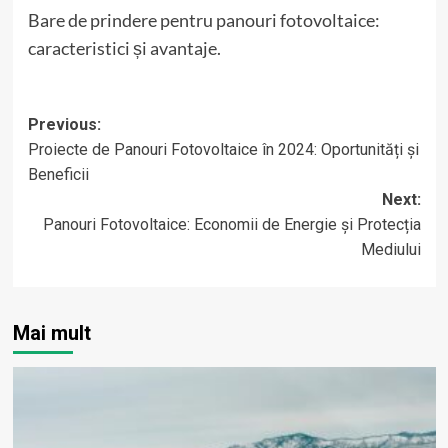
Bare de prindere pentru panouri fotovoltaice:
caracteristici și avantaje.
Post
Previous:
Proiecte de Panouri Fotovoltaice în 2024: Oportunități și
navigation
Beneficii
Next:
Panouri Fotovoltaice: Economii de Energie și Protecția
Mediului
Mai mult