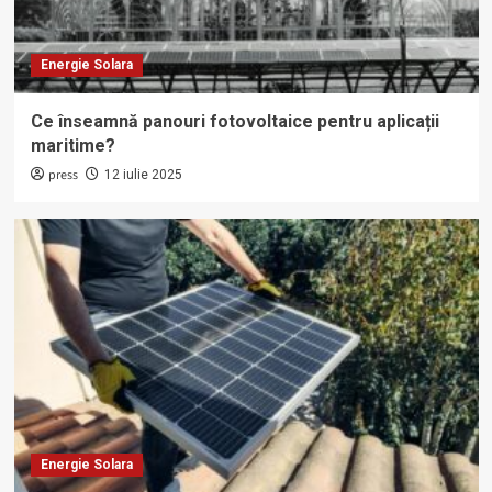
Energie Solara
Ce înseamnă panouri fotovoltaice pentru aplicații
maritime?
press
12 iulie 2025
Energie Solara