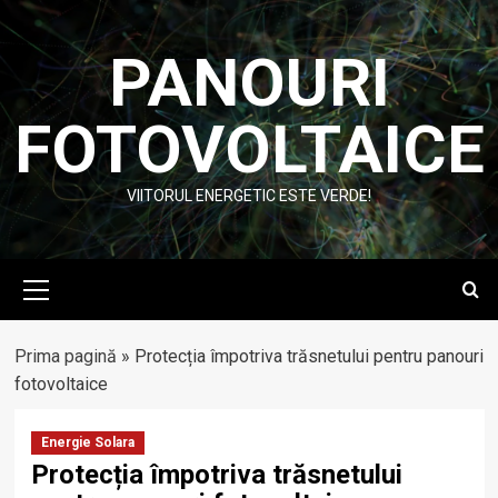
Skip
to
PANOURI
content
FOTOVOLTAICE
VIITORUL ENERGETIC ESTE VERDE!
Primary
Menu
Prima pagină
»
Protecția împotriva trăsnetului pentru panouri
fotovoltaice
Energie Solara
Protecția împotriva trăsnetului