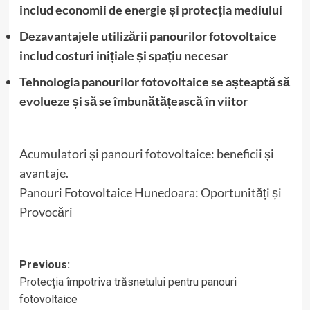
includ economii de energie și protecția mediului
Dezavantajele utilizării panourilor fotovoltaice
includ costuri inițiale și spațiu necesar
Tehnologia panourilor fotovoltaice se așteaptă să
evolueze și să se îmbunătățească în viitor
Acumulatori și panouri fotovoltaice: beneficii și
avantaje.
Panouri Fotovoltaice Hunedoara: Oportunități și
Provocări
Post
Previous:
Protecția împotriva trăsnetului pentru panouri
navigation
fotovoltaice