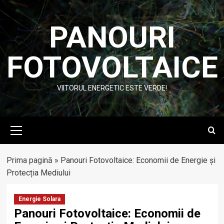
Skip
to
PANOURI
content
FOTOVOLTAICE
VIITORUL ENERGETIC ESTE VERDE!
Primary
Menu
Prima pagină
»
Panouri Fotovoltaice: Economii de Energie și
Protecția Mediului
Energie Solara
Panouri Fotovoltaice: Economii de