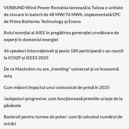
VERBUND Wind Power România lansează la Tulcea o unitate
de stocare în baterii de 48 MW/76 MWh, implementată EPC
de Prime Batteries Technology și Enevo
Rolul esențial al AIEE în pregătirea generației următoare de
experți în domeniul energiei
46 speakeri internaționali și peste 180 participanți s-au reunit
la ICH2P și IEEES 2025
De ce Mastodon nu are „trending” universal și ce înseamnă
asta
Cum măsori impactul unui comunicat de presă în 2025
Jackpoturi progresive: cum funcționează premiile uriașe de la
păcănele
Bankroll pentru turnee de poker: cum îți calculezi numărul de
intrări