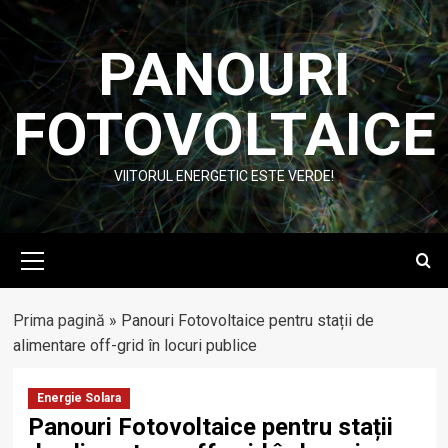
Skip
to
PANOURI
content
FOTOVOLTAICE
VIITORUL ENERGETIC ESTE VERDE!
Primary
Menu
Prima pagină
»
Panouri Fotovoltaice pentru stații de
alimentare off-grid în locuri publice
Energie Solara
Panouri Fotovoltaice pentru stații