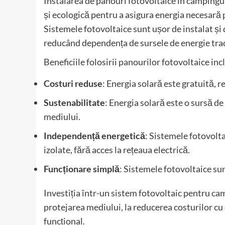
Instalarea de panouri fotovoltaice în campingur
și ecologică pentru a asigura energia necesară pe
Sistemele fotovoltaice sunt ușor de instalat și 
reducând dependența de sursele de energie trad
Beneficiile folosirii panourilor fotovoltaice inc
Costuri reduse
: Energia solară este gratuită, 
Sustenabilitate
: Energia solară este o sursă de
mediului.
Independență energetică
: Sistemele fotovolta
izolate, fără acces la rețeaua electrică.
Funcționare simplă
: Sistemele fotovoltaice sun
Investiția într-un sistem fotovoltaic pentru cam
protejarea mediului, la reducerea costurilor cu 
funcțional.