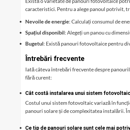
Există o varietate de panouri fotovoltaice potri
caracteristici. Pentru a alege panoul potrivit, t
Nevoile de energie
: Calculați consumul de energ
Spațiul disponibil
: Alegeți un panou cu dimensi
Bugetul
: Există panouri fotovoltaice pentru div
Întrebări frecvente
Iată câteva întrebări frecvente despre panouri
fără curent:
Cât costă instalarea unui sistem fotovolta
Costul unui sistem fotovoltaic variază în funcț
panouri solare și de complexitatea instalării. În
Ce tip de panouri solare sunt cele mai potr