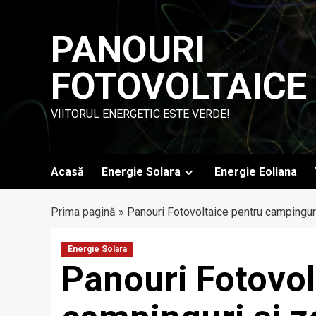
Skip
to
PANOURI
content
FOTOVOLTAICE
VIITORUL ENERGETIC ESTE VERDE!
Acasă
Energie Solara
Energie Eoliana
Prima pagină
»
Panouri Fotovoltaice pentru campingur
Energie Solara
Panouri Fotovol