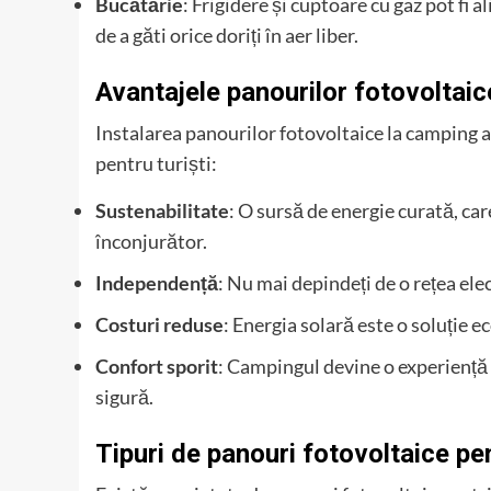
Bucătărie
: Frigidere și cuptoare cu gaz pot fi
de a găti orice doriți în aer liber.
Avantajele panourilor fotovoltai
Instalarea panourilor fotovoltaice la camping a
pentru turiști:
Sustenabilitate
: O sursă de energie curată, ca
înconjurător.
Independență
: Nu mai depindeți de o rețea el
Costuri reduse
: Energia solară este o soluție 
Confort sporit
: Campingul devine o experiență 
sigură.
Tipuri de panouri fotovoltaice p