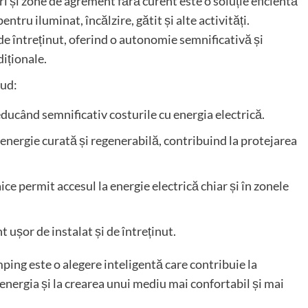
i și zone de agrement fără curent este o soluție eficientă
ntru iluminat, încălzire, gătit și alte activități.
de întreținut, oferind o autonomie semnificativă și
iționale.
lud:
reducând semnificativ costurile cu energia electrică.
 energie curată și regenerabilă, contribuind la protejarea
ice permit accesul la energie electrică chiar și în zonele
t ușor de instalat și de întreținut.
ping este o alegere inteligentă care contribuie la
energia și la crearea unui mediu mai confortabil și mai