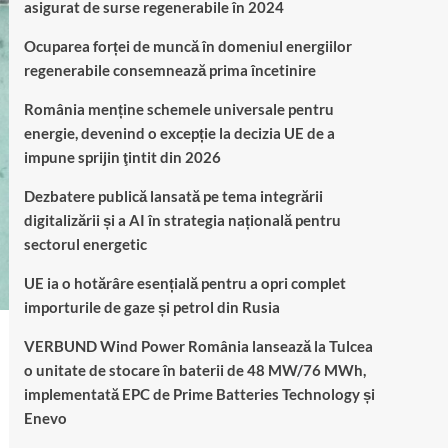
asigurat de surse regenerabile în 2024
Ocuparea forței de muncă în domeniul energiilor
regenerabile consemnează prima încetinire
România menține schemele universale pentru
energie, devenind o excepție la decizia UE de a
impune sprijin ţintit din 2026
Dezbatere publică lansată pe tema integrării
digitalizării și a AI în strategia națională pentru
sectorul energetic
UE ia o hotărâre esențială pentru a opri complet
importurile de gaze și petrol din Rusia
VERBUND Wind Power România lansează la Tulcea
o unitate de stocare în baterii de 48 MW/76 MWh,
implementată EPC de Prime Batteries Technology și
Enevo