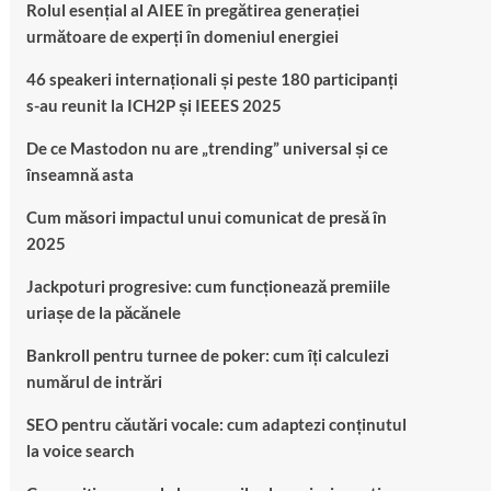
Rolul esențial al AIEE în pregătirea generației
următoare de experți în domeniul energiei
46 speakeri internaționali și peste 180 participanți
s-au reunit la ICH2P și IEEES 2025
De ce Mastodon nu are „trending” universal și ce
înseamnă asta
Cum măsori impactul unui comunicat de presă în
2025
Jackpoturi progresive: cum funcționează premiile
uriașe de la păcănele
Bankroll pentru turnee de poker: cum îți calculezi
numărul de intrări
SEO pentru căutări vocale: cum adaptezi conținutul
la voice search