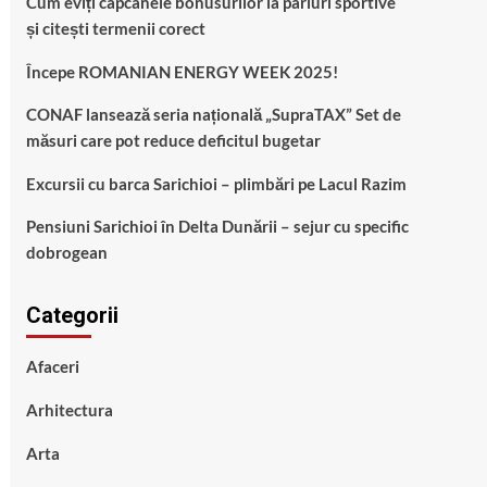
Cum eviți capcanele bonusurilor la pariuri sportive
și citești termenii corect
Începe ROMANIAN ENERGY WEEK 2025!
CONAF lansează seria națională „SupraTAX” Set de
măsuri care pot reduce deficitul bugetar
Excursii cu barca Sarichioi – plimbări pe Lacul Razim
Pensiuni Sarichioi în Delta Dunării – sejur cu specific
dobrogean
Categorii
Afaceri
Arhitectura
Arta