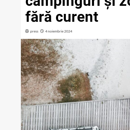
campinguri și 
fără curent
press
4 noiembrie 2024