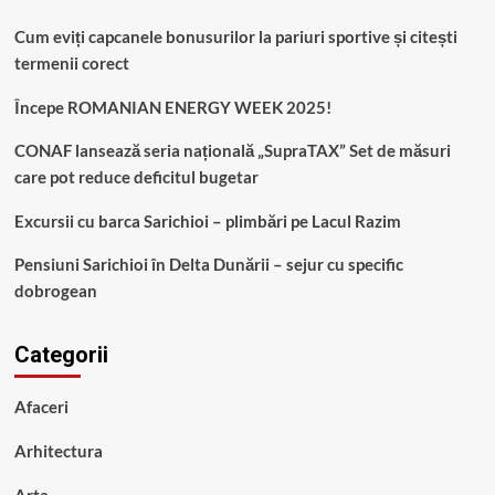
Cum eviți capcanele bonusurilor la pariuri sportive și citești
termenii corect
Începe ROMANIAN ENERGY WEEK 2025!
CONAF lansează seria națională „SupraTAX” Set de măsuri
care pot reduce deficitul bugetar
Excursii cu barca Sarichioi – plimbări pe Lacul Razim
Pensiuni Sarichioi în Delta Dunării – sejur cu specific
dobrogean
Categorii
Afaceri
Arhitectura
Arta