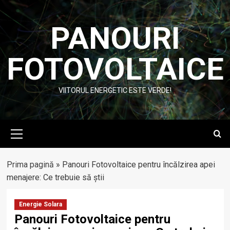
Skip
to
PANOURI
content
FOTOVOLTAICE
VIITORUL ENERGETIC ESTE VERDE!
Primary
Menu
Prima pagină
»
Panouri Fotovoltaice pentru încălzirea apei
menajere: Ce trebuie să știi
Energie Solara
Panouri Fotovoltaice pentru