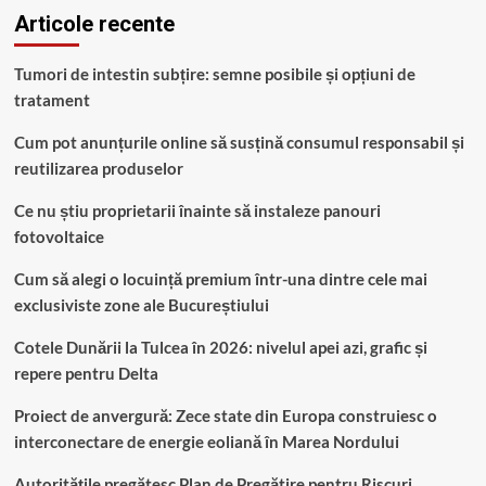
Articole recente
Tumori de intestin subțire: semne posibile și opțiuni de
tratament
Cum pot anunțurile online să susțină consumul responsabil și
reutilizarea produselor
Ce nu știu proprietarii înainte să instaleze panouri
fotovoltaice
Cum să alegi o locuință premium într-una dintre cele mai
exclusiviste zone ale Bucureștiului
Cotele Dunării la Tulcea în 2026: nivelul apei azi, grafic și
repere pentru Delta
Proiect de anvergură: Zece state din Europa construiesc o
interconectare de energie eoliană în Marea Nordului
Autoritățile pregătesc Plan de Pregătire pentru Riscuri,