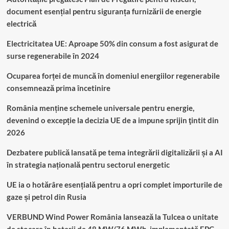
document esențial pentru siguranța furnizării de energie
electrică
Electricitatea UE: Aproape 50% din consum a fost asigurat de
surse regenerabile în 2024
Ocuparea forței de muncă în domeniul energiilor regenerabile
consemnează prima încetinire
România menține schemele universale pentru energie,
devenind o excepție la decizia UE de a impune sprijin ţintit din
2026
Dezbatere publică lansată pe tema integrării digitalizării și a AI
în strategia națională pentru sectorul energetic
UE ia o hotărâre esențială pentru a opri complet importurile de
gaze și petrol din Rusia
VERBUND Wind Power România lansează la Tulcea o unitate
de stocare în baterii de 48 MW/76 MWh, implementată EPC