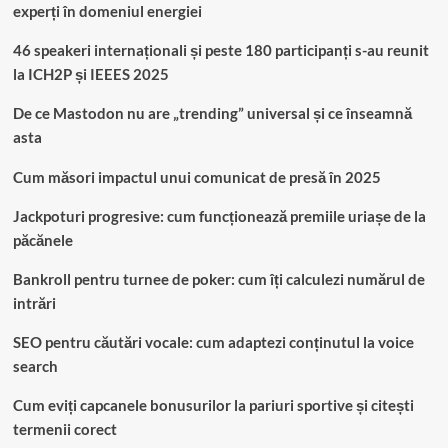
experți în domeniul energiei
46 speakeri internaționali și peste 180 participanți s-au reunit
la ICH2P și IEEES 2025
De ce Mastodon nu are „trending” universal și ce înseamnă
asta
Cum măsori impactul unui comunicat de presă în 2025
Jackpoturi progresive: cum funcționează premiile uriașe de la
păcănele
Bankroll pentru turnee de poker: cum îți calculezi numărul de
intrări
SEO pentru căutări vocale: cum adaptezi conținutul la voice
search
Cum eviți capcanele bonusurilor la pariuri sportive și citești
termenii corect