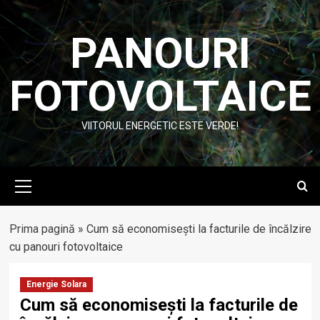
Skip
to
PANOURI
content
FOTOVOLTAICE
VIITORUL ENERGETIC ESTE VERDE!
Primary
Menu
Prima pagină
»
Cum să economisești la facturile de încălzire
cu panouri fotovoltaice
Energie Solara
Cum să economisești la facturile de