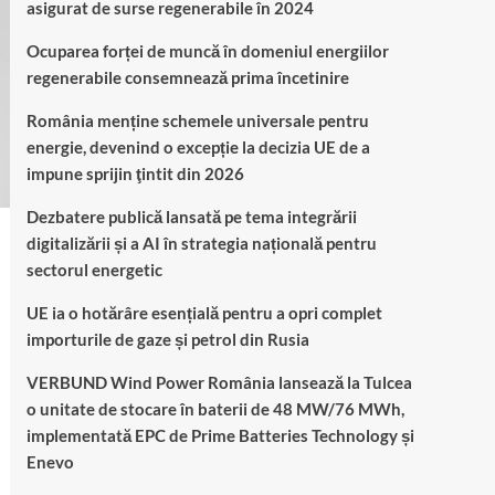
asigurat de surse regenerabile în 2024
Ocuparea forței de muncă în domeniul energiilor
regenerabile consemnează prima încetinire
România menține schemele universale pentru
energie, devenind o excepție la decizia UE de a
impune sprijin ţintit din 2026
Dezbatere publică lansată pe tema integrării
digitalizării și a AI în strategia națională pentru
sectorul energetic
UE ia o hotărâre esențială pentru a opri complet
importurile de gaze și petrol din Rusia
VERBUND Wind Power România lansează la Tulcea
o unitate de stocare în baterii de 48 MW/76 MWh,
implementată EPC de Prime Batteries Technology și
Enevo