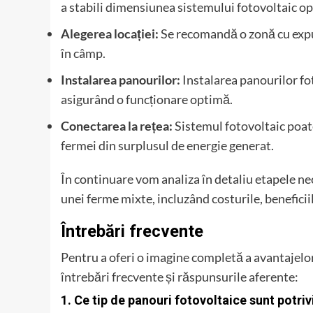
a stabili dimensiunea sistemului fotovoltaic o
Alegerea locației:
Se recomandă o zonă cu expun
în câmp.
Instalarea panourilor:
Instalarea panourilor fot
asigurând o funcționare optimă.
Conectarea la rețea:
Sistemul fotovoltaic poate
fermei din surplusul de energie generat.
În continuare vom analiza în detaliu etapele ne
unei ferme mixte, incluzând costurile, beneficiil
Întrebări frecvente
Pentru a oferi o imagine completă a avantajelor
întrebări frecvente și răspunsurile aferente:
1. Ce tip de panouri fotovoltaice sunt potri