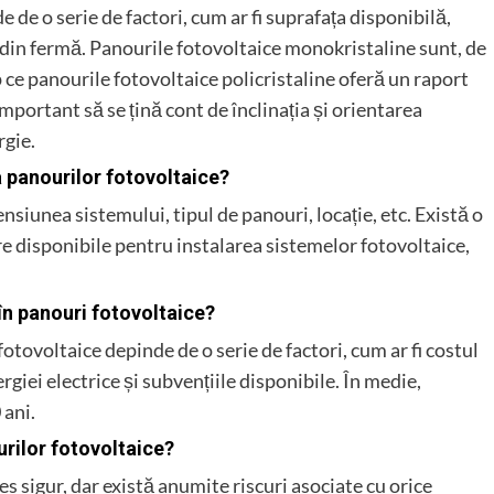
 de o serie de factori, cum ar fi suprafața disponibilă,
i din fermă. Panourile fotovoltaice monokristaline sunt, de
p ce panourile fotovoltaice policristaline oferă un raport
ortant să se țină cont de înclinația și orientarea
rgie.
a panourilor fotovoltaice?
nsiunea sistemului, tipul de panouri, locație, etc. Există o
e disponibile pentru instalarea sistemelor fotovoltaice,
în panouri fotovoltaice?
otovoltaice depinde de o serie de factori, cum ar fi costul
rgiei electrice și subvențiile disponibile. În medie,
 ani.
urilor fotovoltaice?
s sigur, dar există anumite riscuri asociate cu orice