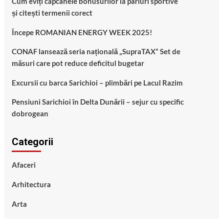
Cum eviți capcanele bonusurilor la pariuri sportive
și citești termenii corect
Începe ROMANIAN ENERGY WEEK 2025!
CONAF lansează seria națională „SupraTAX” Set de
măsuri care pot reduce deficitul bugetar
Excursii cu barca Sarichioi – plimbări pe Lacul Razim
Pensiuni Sarichioi în Delta Dunării – sejur cu specific
dobrogean
Categorii
Afaceri
Arhitectura
Arta