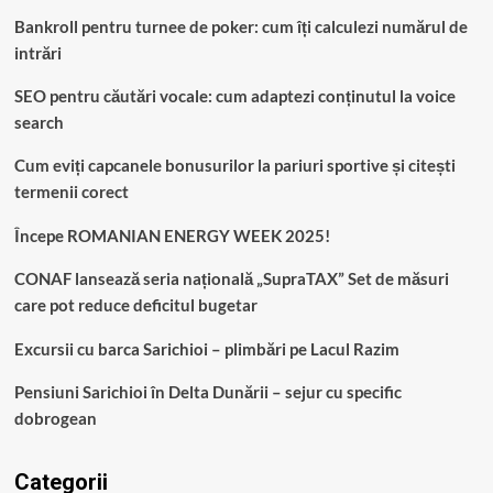
Bankroll pentru turnee de poker: cum îți calculezi numărul de
intrări
SEO pentru căutări vocale: cum adaptezi conținutul la voice
search
Cum eviți capcanele bonusurilor la pariuri sportive și citești
termenii corect
Începe ROMANIAN ENERGY WEEK 2025!
CONAF lansează seria națională „SupraTAX” Set de măsuri
care pot reduce deficitul bugetar
Excursii cu barca Sarichioi – plimbări pe Lacul Razim
Pensiuni Sarichioi în Delta Dunării – sejur cu specific
dobrogean
Categorii