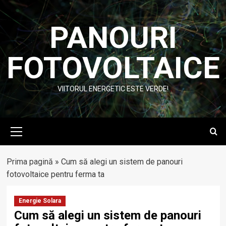
Skip
to
PANOURI
content
FOTOVOLTAICE
VIITORUL ENERGETIC ESTE VERDE!
Primary
Menu
Prima pagină
»
Cum să alegi un sistem de panouri
fotovoltaice pentru ferma ta
Energie Solara
Cum să alegi un sistem de panouri