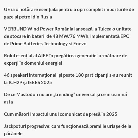
UE ia o hotărâre esențială pentru a opri complet importurile de
gaze și petrol din Rusia
VERBUND Wind Power România lansează la Tulcea o unitate
de stocare în baterii de 48 MW/76 MWh, implementată EPC
de Prime Batteries Technology și Enevo
Rolul esențial al AIEE în pregătirea generației următoare de
experți în domeniul energiei
46 speakeri internaționali și peste 180 participanți s-au reunit
la ICH2P și IEEES 2025
De ce Mastodon nu are „trending” universal și ce înseamnă
asta
Cum măsori impactul unui comunicat de presă în 2025
Jackpoturi progresive: cum funcționează premiile uriașe de la
păcănele