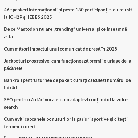
46 speakeri internaționali și peste 180 participanți s-au reunit
la ICH2P și IEEES 2025
De ce Mastodon nu are „trending” universal și ce înseamnă
asta
Cum măsori impactul unui comunicat de presă în 2025
Jackpoturi progresive: cum funcționează premiile uriașe de la
păcănele
Bankroll pentru turnee de poker: cum îți calculezi numărul de
intrări
SEO pentru căutări vocale: cum adaptezi conținutul la voice
search
Cum eviți capcanele bonusurilor la pariuri sportive și citești
termenii corect