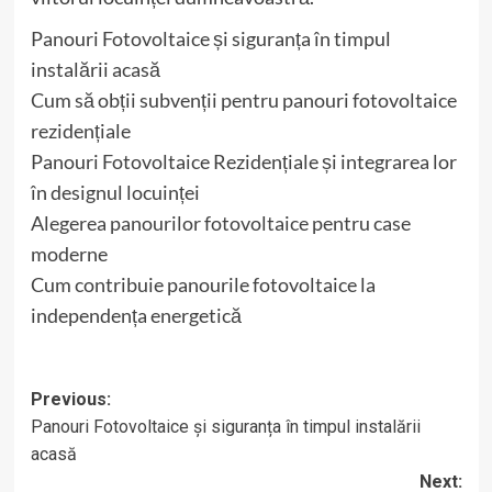
Panouri Fotovoltaice și siguranța în timpul
instalării acasă
Cum să obții subvenții pentru panouri fotovoltaice
rezidențiale
Panouri Fotovoltaice Rezidențiale și integrarea lor
în designul locuinței
Alegerea panourilor fotovoltaice pentru case
moderne
Cum contribuie panourile fotovoltaice la
independența energetică
Post
Previous:
Panouri Fotovoltaice și siguranța în timpul instalării
navigation
acasă
Next: