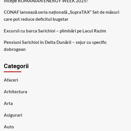
Începe ROMANIAN ENERGY WEEK 2025!
CONAF lansează seria națională „SupraTAX” Set de măsuri
care pot reduce deficitul bugetar
Excursii cu barca Sarichioi – plimbări pe Lacul Razim
Pensiuni Sarichioi în Delta Dunării – sejur cu specific
dobrogean
Categorii
Afaceri
Arhitectura
Arta
Asigurari
Auto