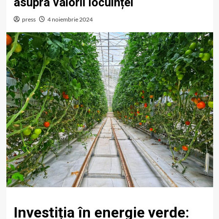
asupra valorii locuinței
press
4 noiembrie 2024
Investiția în energie verde: