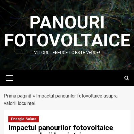
Skip
to
PANOURI
content
FOTOVOLTAICE
VIITORUL ENERGETIC ESTE VERDE!
Primary
Menu
Prima pagină
»
Impactul panourilor fotovoltaice asupra
valorii locuinței
Energie Solara
Impactul panourilor fotovoltaice