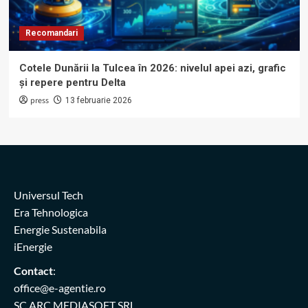
Recomandari
Cotele Dunării la Tulcea în 2026: nivelul apei azi, grafic
și repere pentru Delta
press
13 februarie 2026
Universul Tech
Era Tehnologica
Energie Sustenabila
iEnergie
Contact
:
office@e-agentie.ro
SC ARC MEDIASOFT SRL