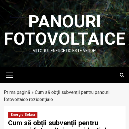
Skip
to
PANOURI
content
FOTOVOLTAICE
VIITORUL ENERGETIC ESTE VERDE!
Primary
Menu
Prima pagină
»
Cum să obții subvenții pentru panouri
fotovoltaice rezidențiale
Energie Solara
Cum să obții subvenții pentru