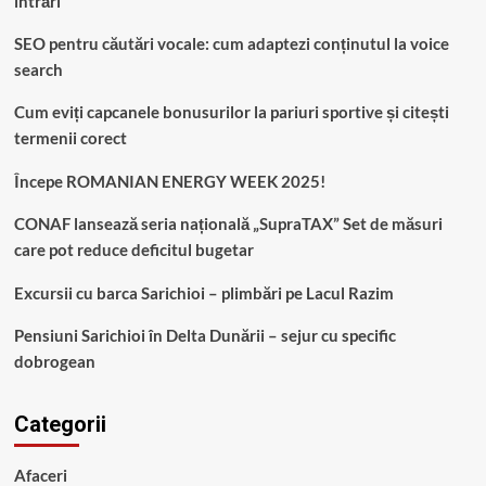
intrări
SEO pentru căutări vocale: cum adaptezi conținutul la voice
search
Cum eviți capcanele bonusurilor la pariuri sportive și citești
termenii corect
Începe ROMANIAN ENERGY WEEK 2025!
CONAF lansează seria națională „SupraTAX” Set de măsuri
care pot reduce deficitul bugetar
Excursii cu barca Sarichioi – plimbări pe Lacul Razim
Pensiuni Sarichioi în Delta Dunării – sejur cu specific
dobrogean
Categorii
Afaceri