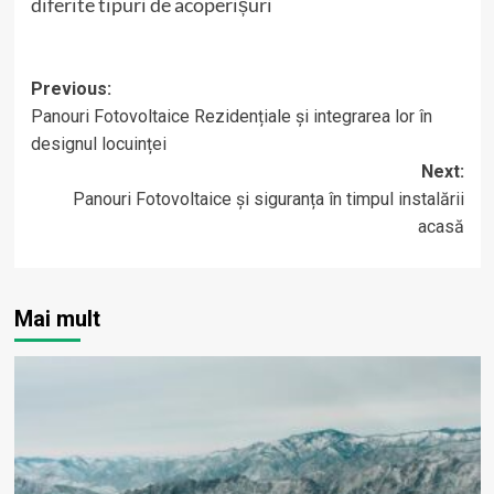
diferite tipuri de acoperișuri
Post
Previous:
Panouri Fotovoltaice Rezidențiale și integrarea lor în
navigation
designul locuinței
Next:
Panouri Fotovoltaice și siguranța în timpul instalării
acasă
Mai mult