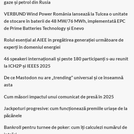
gaze și petrol din Rusia
VERBUND Wind Power România lansează la Tulcea o unitate
de stocare în baterii de 48 MW/76 MWh, implementată EPC
de Prime Batteries Technology și Enevo
Rolul esențial al AIEE în pregătirea generației următoare de
experți în domeniul energiei
46 speakeri internaționali și peste 180 participanți s-au reunit
la ICH2P și IEEES 2025
De ce Mastodon nu are „trending” universal și ce înseamnă
asta
Cum măsori impactul unui comunicat de presă în 2025
Jackpoturi progresive: cum funcționează premiile uriașe de la
păcănele
Bankroll pentru turnee de poker: cum îți calculezi numărul de