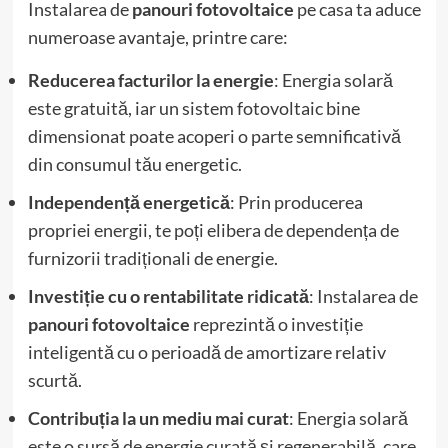
Instalarea de
panouri fotovoltaice
pe casa ta aduce
numeroase avantaje, printre care:
Reducerea facturilor la energie
: Energia solară
este gratuită, iar un sistem fotovoltaic bine
dimensionat poate acoperi o parte semnificativă
din consumul tău energetic.
Independență energetică
: Prin producerea
propriei energii, te poți elibera de dependența de
furnizorii tradiționali de energie.
Investiție cu o rentabilitate ridicată
: Instalarea de
panouri fotovoltaice
reprezintă o investiție
inteligentă cu o perioadă de amortizare relativ
scurtă.
Contribuția la un mediu mai curat
: Energia solară
este o sursă de energie curată și regenerabilă, care