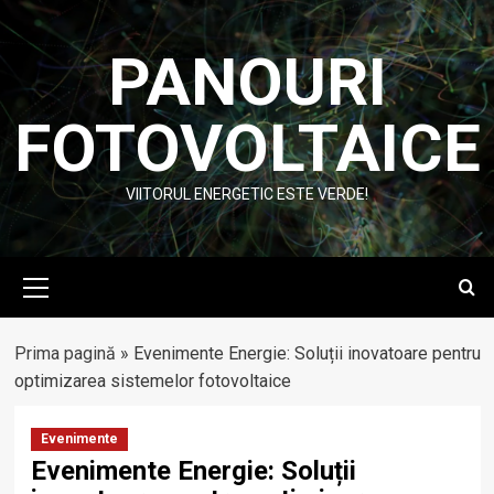
Skip
to
PANOURI
content
FOTOVOLTAICE
VIITORUL ENERGETIC ESTE VERDE!
Primary
Menu
Prima pagină
»
Evenimente Energie: Soluții inovatoare pentru
optimizarea sistemelor fotovoltaice
Evenimente
Evenimente Energie: Soluții