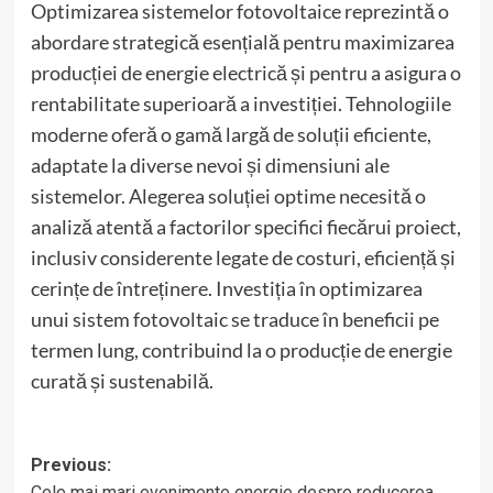
Optimizarea sistemelor fotovoltaice reprezintă o
abordare strategică esențială pentru maximizarea
producției de energie electrică și pentru a asigura o
rentabilitate superioară a investiției. Tehnologiile
moderne oferă o gamă largă de soluții eficiente,
adaptate la diverse nevoi și dimensiuni ale
sistemelor. Alegerea soluției optime necesită o
analiză atentă a factorilor specifici fiecărui proiect,
inclusiv considerente legate de costuri, eficiență și
cerințe de întreținere. Investiția în optimizarea
unui sistem fotovoltaic se traduce în beneficii pe
termen lung, contribuind la o producție de energie
curată și sustenabilă.
Post
Previous:
Cele mai mari evenimente energie despre reducerea