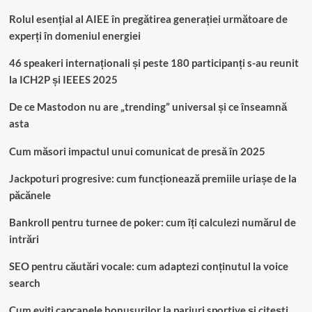
Rolul esențial al AIEE în pregătirea generației următoare de
experți în domeniul energiei
46 speakeri internaționali și peste 180 participanți s-au reunit
la ICH2P și IEEES 2025
De ce Mastodon nu are „trending” universal și ce înseamnă
asta
Cum măsori impactul unui comunicat de presă în 2025
Jackpoturi progresive: cum funcționează premiile uriașe de la
păcănele
Bankroll pentru turnee de poker: cum îți calculezi numărul de
intrări
SEO pentru căutări vocale: cum adaptezi conținutul la voice
search
Cum eviți capcanele bonusurilor la pariuri sportive și citești