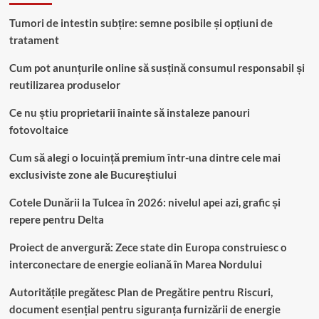
Tumori de intestin subțire: semne posibile și opțiuni de
tratament
Cum pot anunțurile online să susțină consumul responsabil și
reutilizarea produselor
Ce nu știu proprietarii înainte să instaleze panouri
fotovoltaice
Cum să alegi o locuință premium într-una dintre cele mai
exclusiviste zone ale Bucureștiului
Cotele Dunării la Tulcea în 2026: nivelul apei azi, grafic și
repere pentru Delta
Proiect de anvergură: Zece state din Europa construiesc o
interconectare de energie eoliană în Marea Nordului
Autoritățile pregătesc Plan de Pregătire pentru Riscuri,
document esențial pentru siguranța furnizării de energie