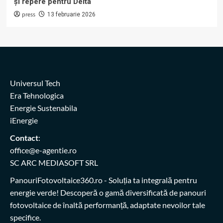
și repere pentru Delta
press
13 februarie 2026
Universul Tech
Era Tehnologica
Energie Sustenabila
iEnergie
Contact
:
office@e-agentie.ro
SC ARC MEDIASOFT SRL
PanouriFotovoltaice360.ro
- Soluția ta integrală pentru
energie verde! Descoperă o gamă diversificată de panouri
fotovoltaice de înaltă performanță, adaptate nevoilor tale
specifice.