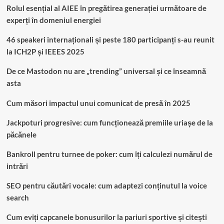
Rolul esențial al AIEE în pregătirea generației următoare de
experți în domeniul energiei
46 speakeri internaționali și peste 180 participanți s-au reunit
la ICH2P și IEEES 2025
De ce Mastodon nu are „trending” universal și ce înseamnă
asta
Cum măsori impactul unui comunicat de presă în 2025
Jackpoturi progresive: cum funcționează premiile uriașe de la
păcănele
Bankroll pentru turnee de poker: cum îți calculezi numărul de
intrări
SEO pentru căutări vocale: cum adaptezi conținutul la voice
search
Cum eviți capcanele bonusurilor la pariuri sportive și citești