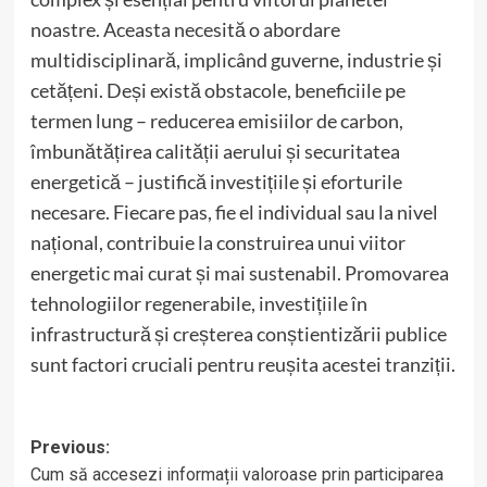
noastre. Aceasta necesită o abordare
multidisciplinară, implicând guverne, industrie și
cetățeni. Deși există obstacole, beneficiile pe
termen lung – reducerea emisiilor de carbon,
îmbunătățirea calității aerului și securitatea
energetică – justifică investițiile și eforturile
necesare. Fiecare pas, fie el individual sau la nivel
național, contribuie la construirea unui viitor
energetic mai curat și mai sustenabil. Promovarea
tehnologiilor regenerabile, investițiile în
infrastructură și creșterea conștientizării publice
sunt factori cruciali pentru reușita acestei tranziții.
Post
Previous:
Cum să accesezi informații valoroase prin participarea
navigation