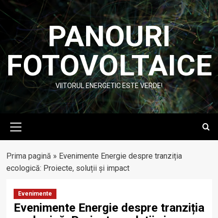
Skip
to
PANOURI
content
FOTOVOLTAICE
VIITORUL ENERGETIC ESTE VERDE!
Primary
Menu
Prima pagină
»
Evenimente Energie despre tranziția
ecologică: Proiecte, soluții și impact
Evenimente
Evenimente Energie despre tranziția