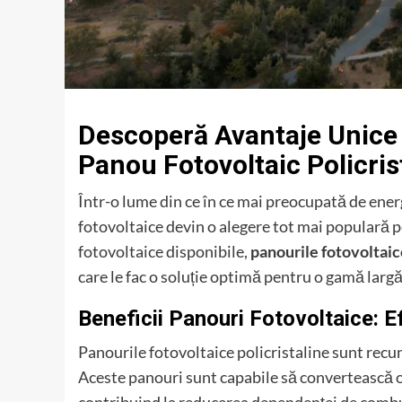
Descoperă Avantaje Unice 
Panou Fotovoltaic Policris
Într-o lume din ce în ce mai preocupată de energ
fotovoltaice devin o alegere tot mai populară pe
fotovoltaice disponibile,
panourile fotovoltaic
care le fac o soluție optimă pentru o gamă largă 
Beneficii Panouri Fotovoltaice: 
Panourile fotovoltaice policristaline sunt recu
Aceste panouri sunt capabile să convertească o 