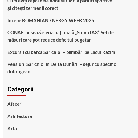
Cum eviți capcanele bonusurilor la pariuri sportive
și citești termenii corect
Începe ROMANIAN ENERGY WEEK 2025!
CONAF lansează seria națională „SupraTAX” Set de
măsuri care pot reduce deficitul bugetar
Excursii cu barca Sarichioi – plimbări pe Lacul Razim
Pensiuni Sarichioi în Delta Dunării – sejur cu specific
dobrogean
Categorii
Afaceri
Arhitectura
Arta