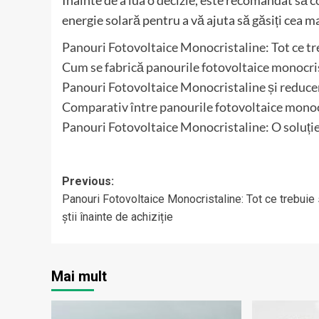
Înainte de a lua o decizie, este recomandat să co
energie solară pentru a vă ajuta să găsiți cea 
Panouri Fotovoltaice Monocristaline: Tot ce treb
Cum se fabrică panourile fotovoltaice monocri
Panouri Fotovoltaice Monocristaline și reduceri
Comparativ între panourile fotovoltaice monocri
Panouri Fotovoltaice Monocristaline: O soluție
Post
Previous:
Panouri Fotovoltaice Monocristaline: Tot ce trebuie
navigation
știi înainte de achiziție
Mai mult