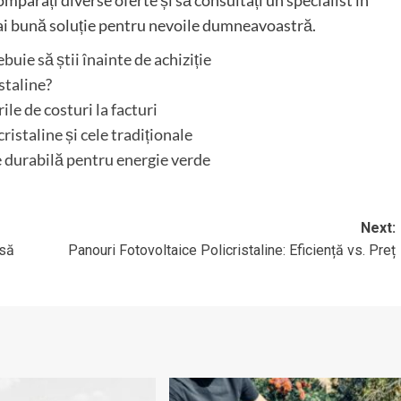
mparați diverse oferte și să consultați un specialist în
mai bună soluție pentru nevoile dumneavoastră.
uie să știi înainte de achiziție
staline?
le de costuri la facturi
staline și cele tradiționale
 durabilă pentru energie verde
Next:
 să
Panouri Fotovoltaice Policristaline: Eficiență vs. Preț