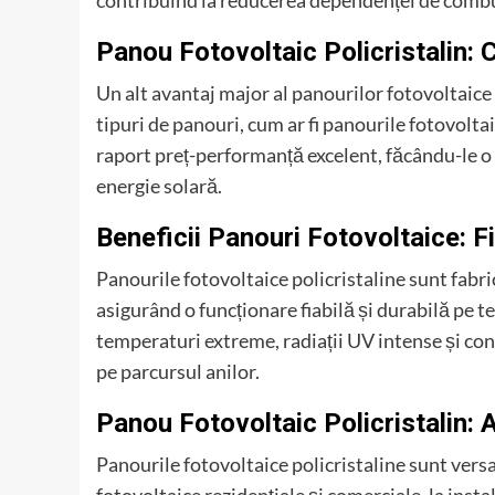
contribuind la reducerea dependenței de combus
Panou Fotovoltaic Policristalin: 
Un alt avantaj major al panourilor fotovoltaice 
tipuri de panouri, cum ar fi panourile fotovolta
raport preț-performanță excelent, făcându-le o 
energie solară.
Beneficii Panouri Fotovoltaice: Fia
Panourile fotovoltaice policristaline sunt fabri
asigurând o funcționare fiabilă și durabilă pe 
temperaturi extreme, radiații UV intense și con
pe parcursul anilor.
Panou Fotovoltaic Policristalin: A
Panourile fotovoltaice policristaline sunt versati