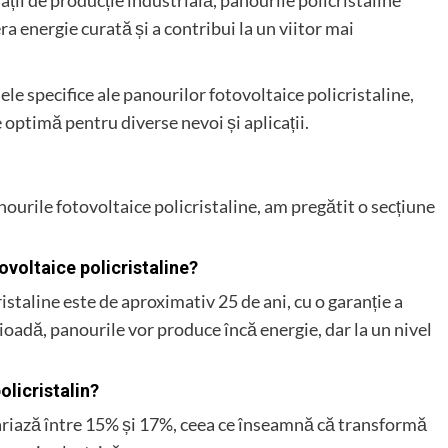
lații de producție industrială, panourile policristaline
era energie curată și a contribui la un viitor mai
e specifice ale panourilor fotovoltaice policristaline,
e optimă pentru diverse nevoi și aplicații.
ourile fotovoltaice policristaline, am pregătit o secțiune
ovoltaice policristaline?
istaline este de aproximativ 25 de ani, cu o garanție a
oadă, panourile vor produce încă energie, dar la un nivel
olicristalin?
variază între 15% și 17%, ceea ce înseamnă că transformă