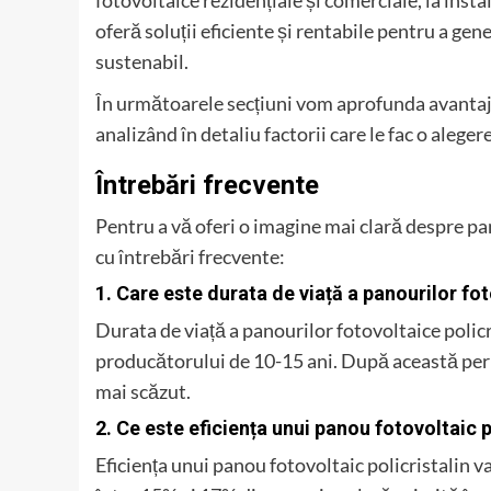
fotovoltaice rezidențiale și comerciale, la insta
oferă soluții eficiente și rentabile pentru a gen
sustenabil.
În următoarele secțiuni vom aprofunda avantajel
analizând în detaliu factorii care le fac o aleger
Întrebări frecvente
Pentru a vă oferi o imagine mai clară despre pan
cu întrebări frecvente:
1. Care este durata de viață a panourilor fot
Durata de viață a panourilor fotovoltaice policr
producătorului de 10-15 ani. După această peri
mai scăzut.
2. Ce este eficiența unui panou fotovoltaic p
Eficiența unui panou fotovoltaic policristalin 