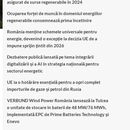
asigurat de surse regenerabile în 2024
Ocuparea forței de muncă în domeniul energiilor
regenerabile consemnează prima încetinire
România menține schemele universale pentru
energie, devenind o excepție la decizia UE de a
impune sprijin ţintit din 2026
Dezbatere publică lansată pe tema integrării
digitalizării și a AI în strategia națională pentru
sectorul energetic
UE ia o hotărâre esențială pentru a opri complet
importurile de gaze și petrol din Rusia
VERBUND Wind Power România lansează la Tulcea
o unitate de stocare în baterii de 48 MW/76 MWh,
implementată EPC de Prime Batteries Technology și
Enevo