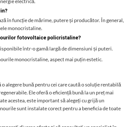
nergie electrică.
lin?
ază în funcție de mărime, putere și producător. În general,
cele monocristaline.
ourilor fotovoltaice policristaline?
disponibile într-o gamă largă de dimensiuni și puteri.
ourile monocristaline, aspect mai puțin estetic.
 o alegere bună pentru cei care caută o soluție rentabilă
egenerabile. Ele oferă o eficiență bună la un preț mai
te acestea, este important să alegeți cu grijă un
nourile sunt instalate corect pentru a beneficia de toate