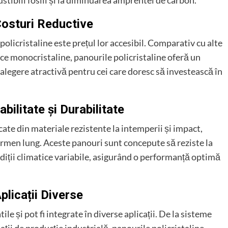
tibili fosili și la diminuarea amprentei de carbon.
Costuri Reductive
policristaline este prețul lor accesibil. Comparativ cu alte
ice monocristaline, panourile policristaline oferă un
alegere atractivă pentru cei care doresc să investească în
bilitate și Durabilitate
cate din materiale rezistente la intemperii și impact,
termen lung. Aceste panouri sunt concepute să reziste la
diții climatice variabile, asigurând o performanță optimă
plicații Diverse
le și pot fi integrate în diverse aplicații. De la sisteme