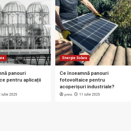
ara
Energie Solara
mnă panouri
Ce înseamnă panouri
ce pentru aplicații
fotovoltaice pentru
?
acoperișuri industriale?
press
 iulie 2025
11 iulie 2025