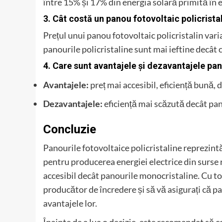
între 15% și 17% din energia solară primită în e
3. Cât costă un panou fotovoltaic policrista
Prețul unui panou fotovoltaic policristalin vari
panourile policristaline sunt mai ieftine decât 
4. Care sunt avantajele și dezavantajele pan
Avantajele:
preț mai accesibil, eficiență bună, 
Dezavantajele:
eficiență mai scăzută decât pan
Concluzie
Panourile fotovoltaice policristaline reprezintă
pentru producerea energiei electrice din surse r
accesibil decât panourile monocristaline. Cu toa
producător de încredere și să vă asigurați că pa
avantajele lor.