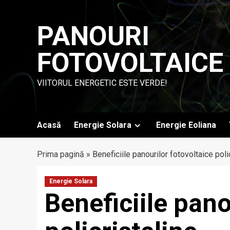
Skip
to
PANOURI
content
FOTOVOLTAICE
VIITORUL ENERGETIC ESTE VERDE!
Acasă
Energie Solara
Energie Eoliana
Prima pagină
»
Beneficiile panourilor fotovoltaice poli
Energie Solara
Beneficiile pano