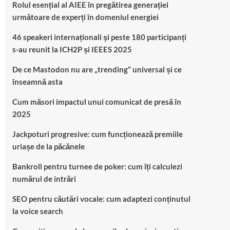
Rolul esențial al AIEE în pregătirea generației
următoare de experți în domeniul energiei
46 speakeri internaționali și peste 180 participanți
s-au reunit la ICH2P și IEEES 2025
De ce Mastodon nu are „trending” universal și ce
înseamnă asta
Cum măsori impactul unui comunicat de presă în
2025
Jackpoturi progresive: cum funcționează premiile
uriașe de la păcănele
Bankroll pentru turnee de poker: cum îți calculezi
numărul de intrări
SEO pentru căutări vocale: cum adaptezi conținutul
la voice search