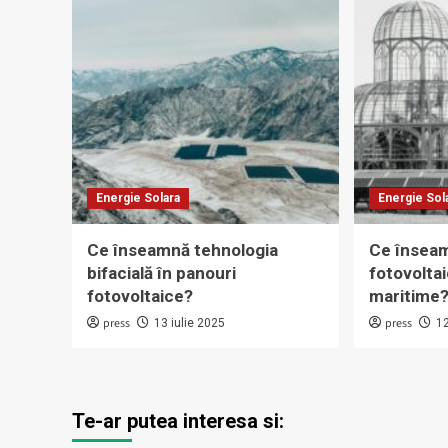
Energie Solara
Energie Sol
Ce înseamnă tehnologia
Ce însea
bifacială în panouri
fotovoltai
fotovoltaice?
maritime
press
press
13 iulie 2025
12
Te-ar putea interesa si: