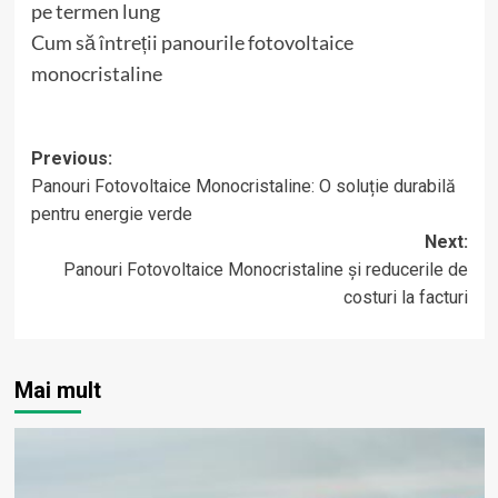
pe termen lung
Cum să întreții panourile fotovoltaice
monocristaline
Post
Previous:
Panouri Fotovoltaice Monocristaline: O soluție durabilă
navigation
pentru energie verde
Next:
Panouri Fotovoltaice Monocristaline și reducerile de
costuri la facturi
Mai mult