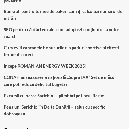
păcănele
Bankroll pentru turnee de poker: cum îți calculezi numărul de
intrări
SEO pentru căutări vocale: cum adaptezi conținutul la voice
search
Cum eviți capcanele bonusurilor la pariuri sportive și citești
termenii corect
Începe ROMANIAN ENERGY WEEK 2025!
CONAF lansează seria națională „SupraTAX” Set de măsuri
care pot reduce deficitul bugetar
Excursii cu barca Sarichioi – plimbări pe Lacul Razim
Pensiuni Sarichioi în Delta Dunării – sejur cu specific
dobrogean