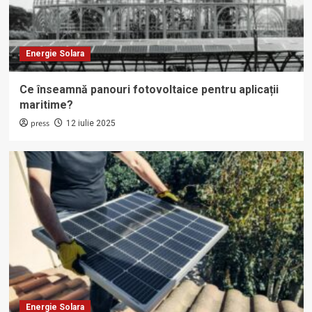
Energie Solara
Ce înseamnă panouri fotovoltaice pentru aplicații
maritime?
press
12 iulie 2025
Energie Solara