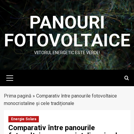
Skip
to
PANOURI
content
FOTOVOLTAICE
VIITORUL ENERGETIC ESTE VERDE!
Primary
Menu
Prima pagină
»
Comparativ între panourile fotovoltaice
monocristaline și cele tradiționale
Energie Solara
Comparativ între panourile