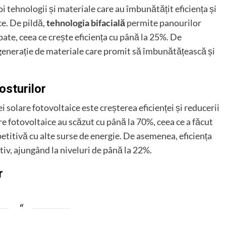
oi tehnologii și materiale care au îmbunătățit eficiența și
ce. De pildă,
tehnologia bifacială
permite panourilor
pate, ceea ce crește eficiența cu până la 25%. De
generație de materiale care promit să îmbunătățească și
osturilor
i solare fotovoltaice este creșterea eficienței și reducerii
lare fotovoltaice au scăzut cu până la 70%, ceea ce a făcut
titivă cu alte surse de energie. De asemenea, eficiența
tiv, ajungând la niveluri de până la 22%.
r