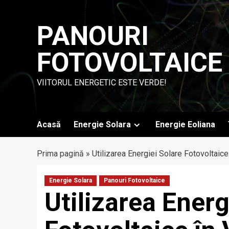
Skip
to
PANOURI
content
FOTOVOLTAICE
VIITORUL ENERGETIC ESTE VERDE!
Acasă
Energie Solara
Energie Eoliana
Prima pagină
»
Utilizarea Energiei Solare Fotovoltaice 
Energie Solara
Panouri Fotovoltaice
Utilizarea Energ