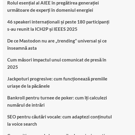
Rolul esențial al AIEE în pregătirea generației
următoare de experți în domeniul energiei
46 speakeri internaționali și peste 180 participanți
s-au reunit la ICH2P și IEEES 2025
De ce Mastodon nu are „trending” universal și ce
înseamnă asta
Cum măsori impactul unui comunicat de presă în
2025
Jackpoturi progresive: cum funcționează premiile
uriașe de la păcănele
Bankroll pentru turnee de poker: cum îți calculezi
numărul de intrări
SEO pentru căutări vocale: cum adaptezi conținutul
la voice search