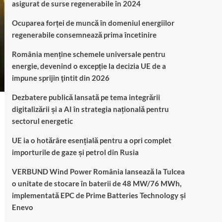
asigurat de surse regenerabile în 2024
Ocuparea forței de muncă în domeniul energiilor
regenerabile consemnează prima încetinire
România menține schemele universale pentru
energie, devenind o excepție la decizia UE de a
impune sprijin ţintit din 2026
Dezbatere publică lansată pe tema integrării
digitalizării și a AI în strategia națională pentru
sectorul energetic
UE ia o hotărâre esențială pentru a opri complet
importurile de gaze și petrol din Rusia
VERBUND Wind Power România lansează la Tulcea
o unitate de stocare în baterii de 48 MW/76 MWh,
implementată EPC de Prime Batteries Technology și
Enevo