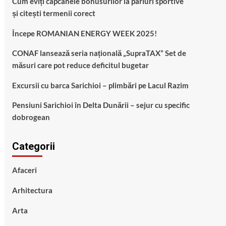
Cum eviți capcanele bonusurilor la pariuri sportive
și citești termenii corect
Începe ROMANIAN ENERGY WEEK 2025!
CONAF lansează seria națională „SupraTAX” Set de
măsuri care pot reduce deficitul bugetar
Excursii cu barca Sarichioi – plimbări pe Lacul Razim
Pensiuni Sarichioi în Delta Dunării – sejur cu specific
dobrogean
Categorii
Afaceri
Arhitectura
Arta