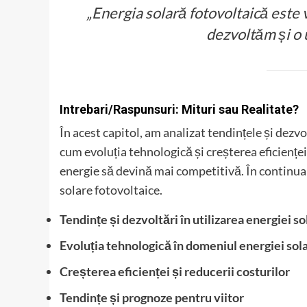
„Energia solară fotovoltaică este 
dezvoltăm și o u
Intrebari/Raspunsuri: Mituri sau Realitate?
În acest capitol, am analizat tendințele și dezvo
cum evoluția tehnologică și creșterea eficienței
energie să devină mai competitivă. În continuare,
solare fotovoltaice.
Tendințe și dezvoltări în utilizarea energiei s
Evoluția tehnologică în domeniul energiei sol
Creșterea eficienței și reducerii costurilor
Tendințe și prognoze pentru viitor