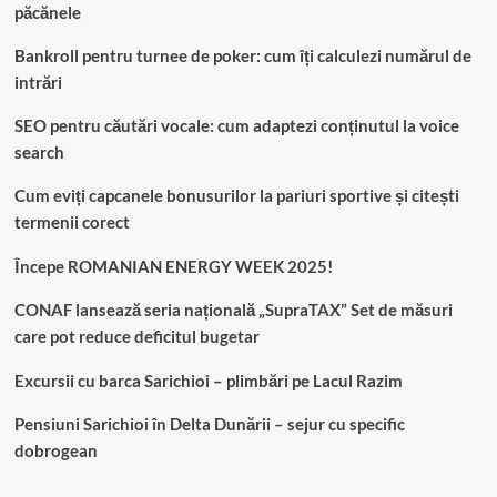
păcănele
Bankroll pentru turnee de poker: cum îți calculezi numărul de
intrări
SEO pentru căutări vocale: cum adaptezi conținutul la voice
search
Cum eviți capcanele bonusurilor la pariuri sportive și citești
termenii corect
Începe ROMANIAN ENERGY WEEK 2025!
CONAF lansează seria națională „SupraTAX” Set de măsuri
care pot reduce deficitul bugetar
Excursii cu barca Sarichioi – plimbări pe Lacul Razim
Pensiuni Sarichioi în Delta Dunării – sejur cu specific
dobrogean