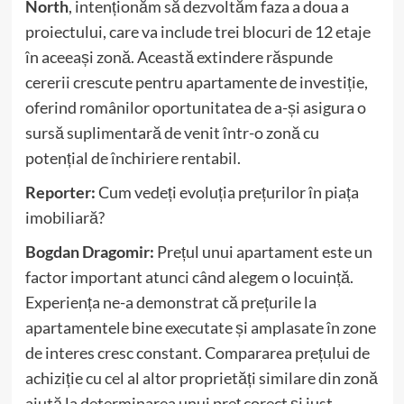
North
, intenționăm să dezvoltăm faza a doua a
proiectului, care va include trei blocuri de 12 etaje
în aceeași zonă. Această extindere răspunde
cererii crescute pentru apartamente de investiție,
oferind românilor oportunitatea de a-și asigura o
sursă suplimentară de venit într-o zonă cu
potențial de închiriere rentabil.
Reporter:
Cum vedeți evoluția prețurilor în piața
imobiliară?
Bogdan Dragomir:
Prețul unui apartament este un
factor important atunci când alegem o locuință.
Experiența ne-a demonstrat că prețurile la
apartamentele bine executate și amplasate în zone
de interes cresc constant. Compararea prețului de
achiziție cu cel al altor proprietăți similare din zonă
ajută la determinarea unui preț corect și just.