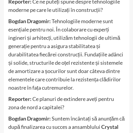
Reporter:
Ce ne puteți spune despre tehnologiile
moderne pe care le utilizați în construcții?
Bogdan Dragomir:
Tehnologiile moderne sunt
esențiale pentru noi. În colaborare cu experți
ingineri și arhitecți, utilizăm tehnologii de ultimă
generație pentru a asigura stabilitatea și
durabilitatea fiecărei construcții. Fundațiile adânci
și solide, structurile de oțel rezistente și sistemele
de amortizare a șocurilor sunt doar câteva dintre
elementele care contribuie la rezistența clădirilor
noastre în fața cutremurelor.
Reporter:
Ce planuri de extindere aveți pentru
zona de nord a capitalei?
Bogdan Dragomir:
Suntem încântați să anunțăm că
după finalizarea cu succes a ansamblului
Crystal