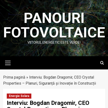
Skip
to
PANOURI
content
FOTOVOLTAICE
VIITORUL ENERGETIC ESTE VERDE!
Primary
Menu
Prima pagină
»
Interviu: Bogdan Dragomir, CEO Crystal
Properties – Planuri, Siguranță și Inovație în Construcții
Energie Solara
Interviu: Bogdan Dragomir, CEO