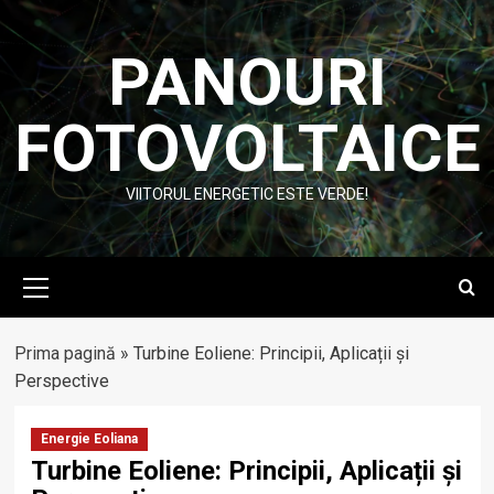
Skip
to
PANOURI
content
FOTOVOLTAICE
VIITORUL ENERGETIC ESTE VERDE!
Primary
Menu
Prima pagină
»
Turbine Eoliene: Principii, Aplicații și
Perspective
Energie Eoliana
Turbine Eoliene: Principii, Aplicații și