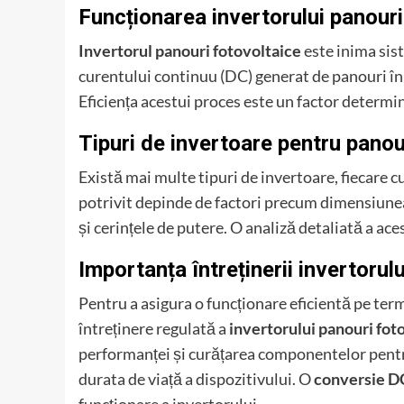
Funcționarea invertorului panouri
Invertorul panouri fotovoltaice
este inima sis
curentului continuu (DC) generat de panouri în 
Eficiența acestui proces este un factor determi
Tipuri de invertoare pentru panou
Există mai multe tipuri de invertoare, fiecare cu 
potrivit depinde de factori precum dimensiunea 
și cerințele de putere. O analiză detaliată a ac
Importanța întreținerii invertorul
Pentru a asigura o funcționare eficientă pe term
întreținere regulată a
invertorului panouri fot
performanței și curățarea componentelor pentr
durata de viață a dispozitivului. O
conversie D