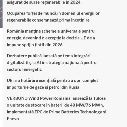
asigurat de surse regenerabile în 2024
Ocuparea forței de muncă în domeniul energiilor
regenerabile consemnează prima încetinire
România menține schemele universale pentru
energie, devenind o excepție la decizia UE de a
impune sprijin ţintit din 2026
Dezbatere publică lansată pe tema integrării
digitalizării și a AI în strategia națională pentru
sectorul energetic
UE ia o hotărâre esențială pentru a opri complet
importurile de gaze și petrol din Rusia
VERBUND Wind Power România lansează la Tulcea
o unitate de stocare în baterii de 48 MW/76 MWh,
implementată EPC de Prime Batteries Technology și
Enevo