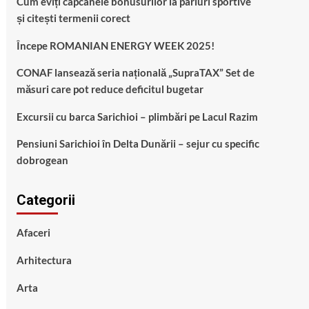
Cum eviți capcanele bonusurilor la pariuri sportive
și citești termenii corect
Începe ROMANIAN ENERGY WEEK 2025!
CONAF lansează seria națională „SupraTAX” Set de
măsuri care pot reduce deficitul bugetar
Excursii cu barca Sarichioi – plimbări pe Lacul Razim
Pensiuni Sarichioi în Delta Dunării – sejur cu specific
dobrogean
Categorii
Afaceri
Arhitectura
Arta