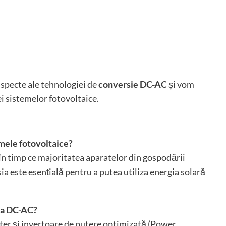
aspecte ale tehnologiei de
conversie DC-AC
și vom
i sistemelor fotovoltaice.
mele fotovoltaice?
în timp ce majoritatea aparatelor din gospodării
ia este esențială pentru a putea utiliza energia solară
sia DC-AC?
rter și invertoare de putere optimizată (Power