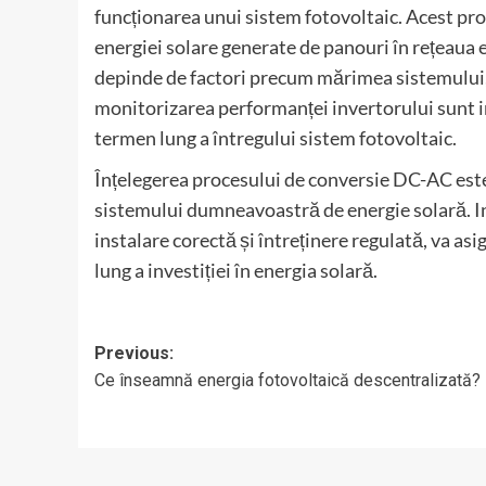
funcționarea unui sistem fotovoltaic. Acest proc
energiei solare generate de panouri în rețeaua 
depinde de factori precum mărimea sistemului, b
monitorizarea performanței invertorului sunt i
termen lung a întregului sistem fotovoltaic.
Înțelegerea procesului de conversie DC-AC este
sistemului dumneavoastră de energie solară. Inv
instalare corectă și întreținere regulată, va as
lung a investiției în energia solară.
Post
Previous:
Ce înseamnă energia fotovoltaică descentralizată?
navigation