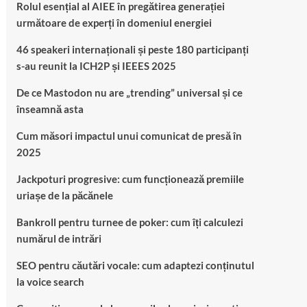
Rolul esențial al AIEE în pregătirea generației
următoare de experți în domeniul energiei
46 speakeri internaționali și peste 180 participanți
s-au reunit la ICH2P și IEEES 2025
De ce Mastodon nu are „trending” universal și ce
înseamnă asta
Cum măsori impactul unui comunicat de presă în
2025
Jackpoturi progresive: cum funcționează premiile
uriașe de la păcănele
Bankroll pentru turnee de poker: cum îți calculezi
numărul de intrări
SEO pentru căutări vocale: cum adaptezi conținutul
la voice search