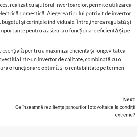
es, realizat cu ajutorul invertoarelor, permite utilizarea
electrică domestică. Alegerea tipului potrivit de invertor
ugetul și cerințele individuale. Întreținerea regulată și
mportante pentru a asigura o funcționare eficientă și pe
 esențială pentru a maximiza eficiența și longevitatea
estiția într-un invertor de calitate, combinată cu o
igura o funcționare optimă și o rentabilitate pe termen
Next:
Ce înseamnă reziliența panourilor fotovoltaice la condiții
extreme?