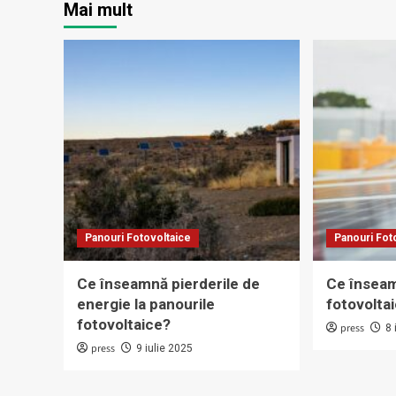
Mai mult
Panouri Fotovoltaice
Panouri Fot
Ce înseamnă pierderile de
Ce însea
energie la panourile
fotovoltai
fotovoltaice?
press
8 
press
9 iulie 2025