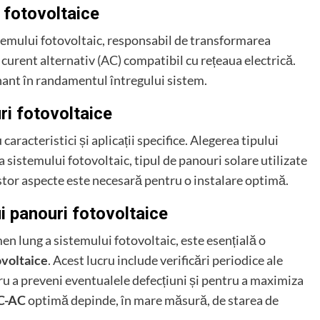
 fotovoltaice
temului fotovoltaic, responsabil de transformarea
curent alternativ (AC) compatibil cu rețeaua electrică.
nant în randamentul întregului sistem.
ri fotovoltaice
caracteristici și aplicații specifice. Alegerea tipului
sistemului fotovoltaic, tipul de panouri solare utilizate
estor aspecte este necesară pentru o instalare optimă.
ui panouri fotovoltaice
en lung a sistemului fotovoltaic, este esențială o
ovoltaice
. Acest lucru include verificări periodice ale
u a preveni eventualele defecțiuni și pentru a maximiza
C-AC
optimă depinde, în mare măsură, de starea de