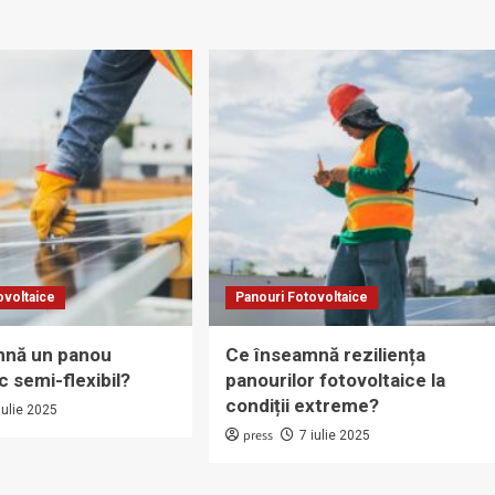
ovoltaice
Panouri Fotovoltaice
mnă un panou
Ce înseamnă reziliența
c semi-flexibil?
panourilor fotovoltaice la
condiții extreme?
iulie 2025
press
7 iulie 2025