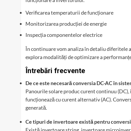
funcționare a invertorului.
Verificarea temperaturii de funcționare
Monitorizarea producției de energie
Inspecția componentelor electrice
În continuare vom analiza în detaliu diferitele 
explora modalități de optimizare a performanțe
Întrebări frecvente
De ce este necesară conversia DC-AC în siste
Panourile solare produc curent continuu (DC), 
funcționează cu curent alternativ (AC). Convers
generată.
Ce tipuri de invertoare există pentru conver
Există invertoare string, invertoare microinve