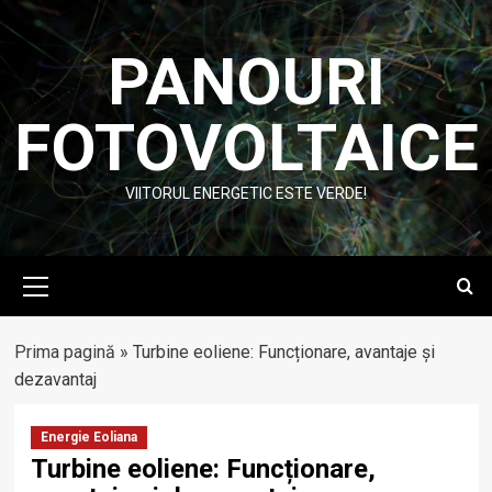
Skip
to
PANOURI
content
FOTOVOLTAICE
VIITORUL ENERGETIC ESTE VERDE!
Primary
Menu
Prima pagină
»
Turbine eoliene: Funcționare, avantaje și
dezavantaj
Energie Eoliana
Turbine eoliene: Funcționare,