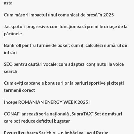
asta
Cum măsori impactul unui comunicat de presă în 2025
Jackpoturi progresive: cum funcționează premiile uriașe de la
păcănele
Bankroll pentru turnee de poker: cum îți calculezi numărul de
intrări
SEO pentru căutări vocale: cum adaptezi conținutul la voice
search
Cum eviți capcanele bonusurilor la pariuri sportive și citești
termenii corect
Începe ROMANIAN ENERGY WEEK 2025!
CONAF lansează seria națională „SupraTAX” Set de măsuri
care pot reduce deficitul bugetar
Excursii cu barca Sarichioi – plimbări pe Lacul Razim