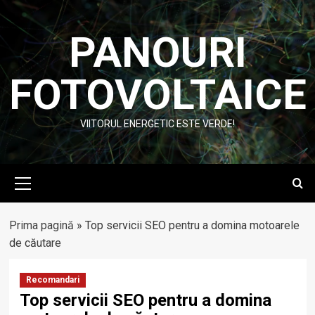
Skip
to
PANOURI
content
FOTOVOLTAICE
VIITORUL ENERGETIC ESTE VERDE!
Primary
Menu
Prima pagină
»
Top servicii SEO pentru a domina motoarele
de căutare
Recomandari
Top servicii SEO pentru a domina