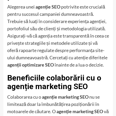
Alegerea unei
agenție SEO
potrivite este crucială
pentru succesul campaniei dumneavoastră.
Trebuie să luați în considerare experiența agenției,
portofoliul său de clienți și metodologia utilizată.
Asigurați-vă că agenția este transparentă în ceea ce
privește strategiile și metodele utilizate și vă
oferă rapoarte regulate despre performanța site-
ului dumneavoastră. Cercetați cu atenție diferitele
agenții optimizare SEO
înainte de a lua o decizie.
Beneficiile colaborării cu o
agenție marketing SEO
Colaborarea cu o
agenție marketing SEO
nu se
limitează doar la îmbunătățirea poziționării în
motoarele de căutare. O
agenție marketing SEO
vă