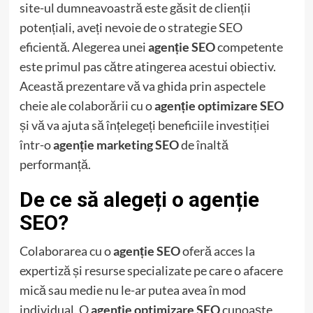
site-ul dumneavoastră este găsit de clienții
potențiali, aveți nevoie de o strategie SEO
eficientă. Alegerea unei
agenție SEO
competente
este primul pas către atingerea acestui obiectiv.
Această prezentare vă va ghida prin aspectele
cheie ale colaborării cu o
agenție optimizare SEO
și vă va ajuta să înțelegeți beneficiile investiției
într-o
agenție marketing SEO
de înaltă
performanță.
De ce să alegeți o agenție
SEO?
Colaborarea cu o
agenție SEO
oferă acces la
expertiză și resurse specializate pe care o afacere
mică sau medie nu le-ar putea avea în mod
individual. O
agenție optimizare SEO
cunoaște