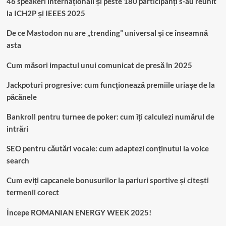
46 speakeri internaționali și peste 180 participanți s-au reunit
la ICH2P și IEEES 2025
De ce Mastodon nu are „trending” universal și ce înseamnă
asta
Cum măsori impactul unui comunicat de presă în 2025
Jackpoturi progresive: cum funcționează premiile uriașe de la
păcănele
Bankroll pentru turnee de poker: cum îți calculezi numărul de
intrări
SEO pentru căutări vocale: cum adaptezi conținutul la voice
search
Cum eviți capcanele bonusurilor la pariuri sportive și citești
termenii corect
Începe ROMANIAN ENERGY WEEK 2025!