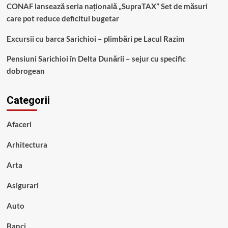
CONAF lansează seria națională „SupraTAX” Set de măsuri
care pot reduce deficitul bugetar
Excursii cu barca Sarichioi – plimbări pe Lacul Razim
Pensiuni Sarichioi în Delta Dunării – sejur cu specific
dobrogean
Categorii
Afaceri
Arhitectura
Arta
Asigurari
Auto
Banci