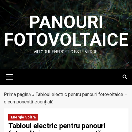
Skip
to
PANOURI
content
FOTOVOLTAICE
VIITORUL ENERGETIC ESTE VERDE!
Primary
Menu
Prima pagină
»
Tabloul electric pentru panouri fotovoltaice –
o componentă esențială.
Energie Solara
Tabloul electric pentru panouri