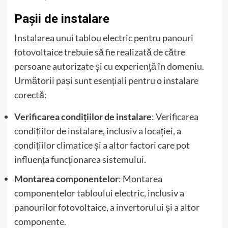
Pașii de instalare
Instalarea unui tablou electric pentru panouri
fotovoltaice trebuie să fie realizată de către
persoane autorizate și cu experiență în domeniu.
Următorii pași sunt esențiali pentru o instalare
corectă:
Verificarea condițiilor de instalare
: Verificarea
condițiilor de instalare, inclusiv a locației, a
condițiilor climatice și a altor factori care pot
influența funcționarea sistemului.
Montarea componentelor
: Montarea
componentelor tabloului electric, inclusiv a
panourilor fotovoltaice, a invertorului și a altor
componente.