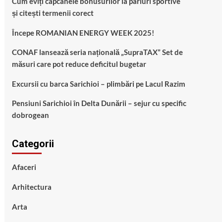
Cum eviți capcanele bonusurilor la pariuri sportive
și citești termenii corect
Începe ROMANIAN ENERGY WEEK 2025!
CONAF lansează seria națională „SupraTAX” Set de
măsuri care pot reduce deficitul bugetar
Excursii cu barca Sarichioi – plimbări pe Lacul Razim
Pensiuni Sarichioi în Delta Dunării – sejur cu specific
dobrogean
Categorii
Afaceri
Arhitectura
Arta