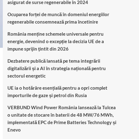
asigurat de surse regenerabile în 2024
Ocuparea forței de muncă în domeniul energiilor
regenerabile consemnează prima încetinire
România menține schemele universale pentru
energie, devenind o excepție la decizia UE de a
impune sprijin ţintit din 2026
Dezbatere publică lansată pe tema integrării
digitalizării și a AI în strategia națională pentru
sectorul energetic
UE ia o hotărâre esențială pentru a opri complet
importurile de gaze și petrol din Rusia
VERBUND Wind Power România lansează la Tulcea
o unitate de stocare în baterii de 48 MW/76 MWh,
implementată EPC de Prime Batteries Technology și
Enevo