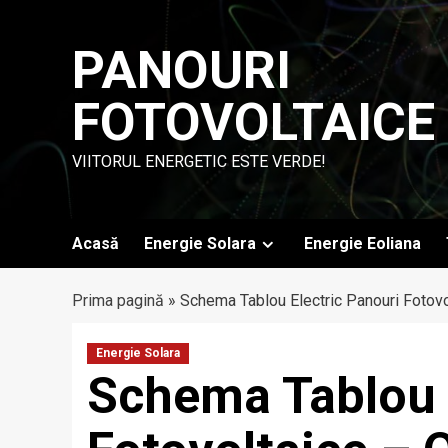
Skip
to
PANOURI
content
FOTOVOLTAICE
VIITORUL ENERGETIC ESTE VERDE!
Acasă
Energie Solara
Energie Eoliana
Prima pagină
»
Schema Tablou Electric Panouri Fotovo
Energie Solara
Schema Tablou 