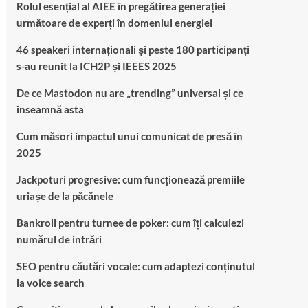
Rolul esențial al AIEE în pregătirea generației
următoare de experți în domeniul energiei
46 speakeri internaționali și peste 180 participanți
s-au reunit la ICH2P și IEEES 2025
De ce Mastodon nu are „trending” universal și ce
înseamnă asta
Cum măsori impactul unui comunicat de presă în
2025
Jackpoturi progresive: cum funcționează premiile
uriașe de la păcănele
Bankroll pentru turnee de poker: cum îți calculezi
numărul de intrări
SEO pentru căutări vocale: cum adaptezi conținutul
la voice search