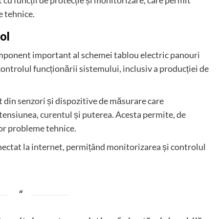
cu funcții de protecție și monitorizare, care permit
e tehnice.
ol
omponent important al schemei tablou electric panouri
ntrolul funcționării sistemului, inclusiv a producției de
 din senzori și dispozitive de măsurare care
tensiunea, curentul și puterea. Acesta permite, de
or probleme tehnice.
nectat la internet, permițând monitorizarea și controlul