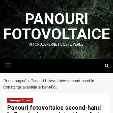
Skip
to
PANOURI
content
FOTOVOLTAICE
VIITORUL ENERGETIC ESTE VERDE!
Primary
Menu
Prima pagină
»
Panouri fotovoltaice second-hand în
Constanța: avantaje și beneficii.
Energie Solara
Panouri fotovoltaice second-hand