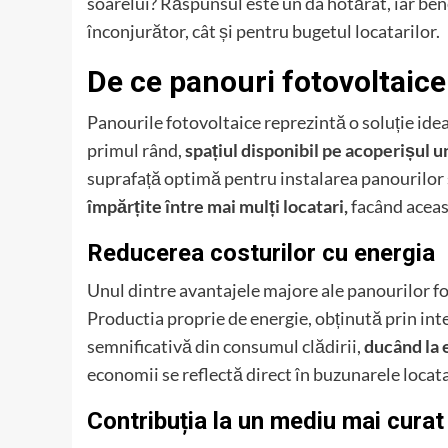
soarelui? Răspunsul este un da hotărât, iar bene
înconjurător, cât și pentru bugetul locatarilor.
De ce panouri fotovoltaice 
Panourile fotovoltaice reprezintă o soluție idea
primul rând,
spațiul disponibil pe acoperișul u
suprafață optimă pentru instalarea panourilor s
împărțite între mai mulți locatari,
facând aceast
Reducerea costurilor cu energia
Unul dintre avantajele majore ale panourilor fo
Productia proprie de energie, obținută prin int
semnificativă din consumul clădirii,
ducând la 
economii se reflectă direct în buzunarele locata
Contribuția la un mediu mai curat