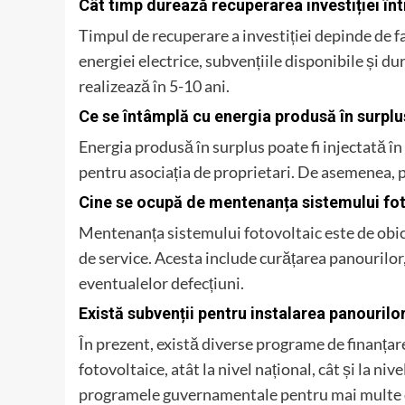
Cât timp durează recuperarea investiției în
Timpul de recuperare a investiției depinde de f
energiei electrice, subvențiile disponibile și du
realizează în 5-10 ani.
Ce se întâmplă cu energia produsă în surplu
Energia produsă în surplus poate fi injectată în
pentru asociația de proprietari. De asemenea, poa
Cine se ocupă de mentenanța sistemului fo
Mentenanța sistemului fotovoltaic este de obice
de service. Acesta include curățarea panourilor,
eventualelor defecțiuni.
Există subvenții pentru instalarea panourilor
În prezent, există diverse programe de finanțar
fotovoltaice, atât la nivel național, cât și la ni
programele guvernamentale pentru mai multe d