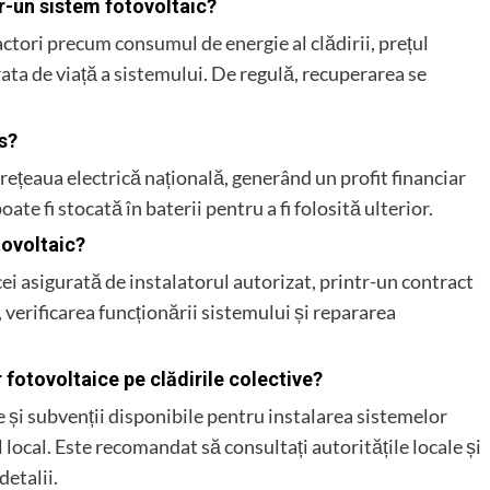
tr-un sistem fotovoltaic?
actori precum consumul de energie al clădirii, prețul
rata de viață a sistemului. De regulă, recuperarea se
s?
 rețeaua electrică națională, generând un profit financiar
te fi stocată în baterii pentru a fi folosită ulterior.
tovoltaic?
i asigurată de instalatorul autorizat, printr-un contract
 verificarea funcționării sistemului și repararea
 fotovoltaice pe clădirile colective?
e și subvenții disponibile pentru instalarea sistemelor
vel local. Este recomandat să consultați autoritățile locale și
etalii.