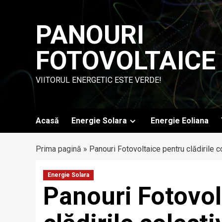
Skip
to
PANOURI
content
FOTOVOLTAICE
VIITORUL ENERGETIC ESTE VERDE!
Acasă
Energie Solara
Energie Eoliana
Prima pagină
»
Panouri Fotovoltaice pentru clădirile c
Energie Solara
Panouri Fotovol