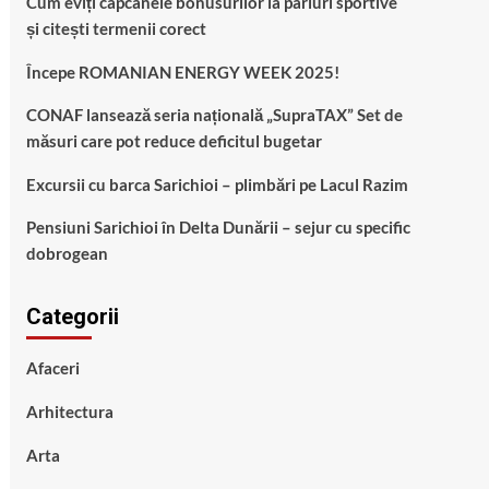
Cum eviți capcanele bonusurilor la pariuri sportive
și citești termenii corect
Începe ROMANIAN ENERGY WEEK 2025!
CONAF lansează seria națională „SupraTAX” Set de
măsuri care pot reduce deficitul bugetar
Excursii cu barca Sarichioi – plimbări pe Lacul Razim
Pensiuni Sarichioi în Delta Dunării – sejur cu specific
dobrogean
Categorii
Afaceri
Arhitectura
Arta