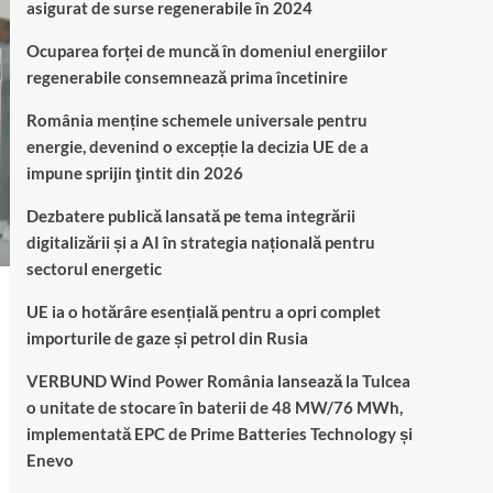
asigurat de surse regenerabile în 2024
Ocuparea forței de muncă în domeniul energiilor
regenerabile consemnează prima încetinire
România menține schemele universale pentru
energie, devenind o excepție la decizia UE de a
impune sprijin ţintit din 2026
Dezbatere publică lansată pe tema integrării
digitalizării și a AI în strategia națională pentru
sectorul energetic
UE ia o hotărâre esențială pentru a opri complet
importurile de gaze și petrol din Rusia
VERBUND Wind Power România lansează la Tulcea
o unitate de stocare în baterii de 48 MW/76 MWh,
implementată EPC de Prime Batteries Technology și
Enevo