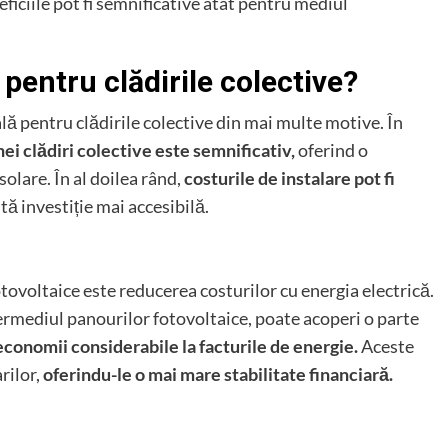
ficiile pot fi semnificative atât pentru mediul
pentru clădirile colective?
lă pentru clădirile colective din mai multe motive. În
nei clădiri colective este semnificativ,
oferind o
olare. În al doilea rând,
costurile de instalare pot fi
ă investiție mai accesibilă.
tovoltaice este reducerea costurilor cu energia electrică.
ermediul panourilor fotovoltaice, poate acoperi o parte
economii considerabile la facturile de energie.
Aceste
rilor,
oferindu-le o mai mare stabilitate financiară.