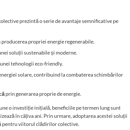
colective prezintă o serie de avantaje semnificative pe
 producerea propriei energie regenerabile.
ei soluții sustenabile și moderne.
unei tehnologii eco-friendly.
 energiei solare, contribuind la combaterea schimbărilor
că
prin generarea proprie de energie.
e o investiție inițială, beneficiile pe termen lung sunt
lizează în câțiva ani. Prin urmare, adoptarea acestei soluții
 pentru viitorul clădirilor colective.