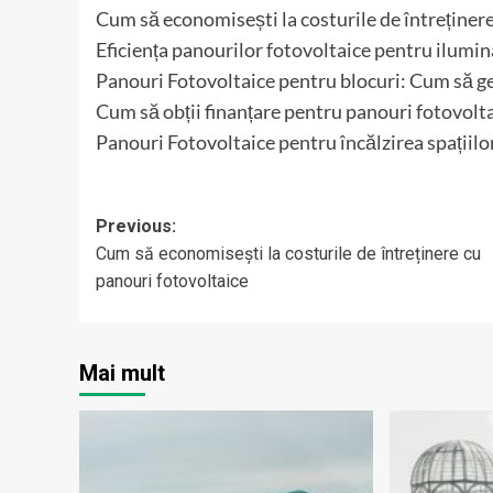
Cum să economisești la costurile de întreținer
Eficiența panourilor fotovoltaice pentru ilumina
Panouri Fotovoltaice pentru blocuri: Cum să ge
Cum să obții finanțare pentru panouri fotovolta
Panouri Fotovoltaice pentru încălzirea spațiilo
Post
Previous:
Cum să economisești la costurile de întreținere cu
navigation
panouri fotovoltaice
Mai mult