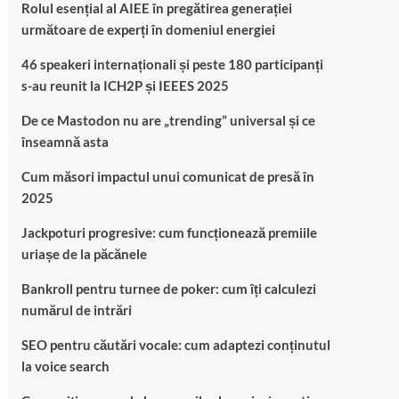
Rolul esențial al AIEE în pregătirea generației
următoare de experți în domeniul energiei
46 speakeri internaționali și peste 180 participanți
s-au reunit la ICH2P și IEEES 2025
De ce Mastodon nu are „trending” universal și ce
înseamnă asta
Cum măsori impactul unui comunicat de presă în
2025
Jackpoturi progresive: cum funcționează premiile
uriașe de la păcănele
Bankroll pentru turnee de poker: cum îți calculezi
numărul de intrări
SEO pentru căutări vocale: cum adaptezi conținutul
la voice search