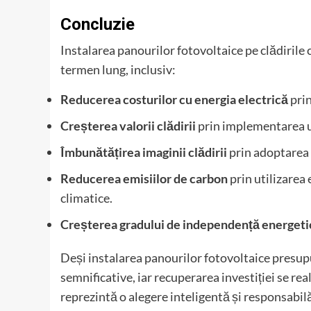
Concluzie
Instalarea panourilor fotovoltaice pe clădirile 
termen lung, inclusiv:
Reducerea costurilor cu energia electrică
prin
Creșterea valorii clădirii
prin implementarea un
Îmbunătățirea imaginii clădirii
prin adoptarea 
Reducerea emisiilor de carbon
prin utilizarea
climatice.
Creșterea gradului de independență energeti
Deși instalarea panourilor fotovoltaice presupun
semnificative, iar recuperarea investiției se rea
reprezintă o alegere inteligentă și responsabilă