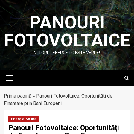
Skip
to
PANOURI
content
FOTOVOLTAICE
VIITORUL ENERGETIC ESTE VERDE!
Primary
Menu
Prima pagină
»
Panouri Fotovoltaice: Oportunități de
Finanțare prin Bani Europeni
Energie Solara
Panouri Fotovoltaice: Oportunități