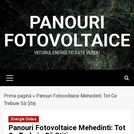
Skip
to
PANOURI
content
FOTOVOLTAICE
VIITORUL ENERGETIC ESTE VERDE!
Primary
Menu
Prima pagină
»
Panouri Fotovoltaice Mehedinti: Tot Ce
Trebuie Să Știți
Energie Solara
Panouri Fotovoltaice Mehedinti: Tot