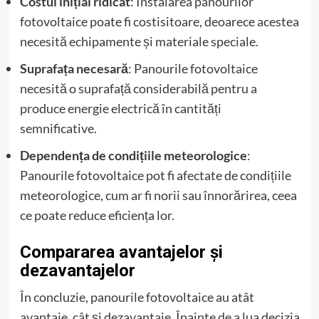
Costul inițial ridicat
: Instalarea panourilor
fotovoltaice poate fi costisitoare, deoarece acestea
necesită echipamente și materiale speciale.
Suprafața necesară
: Panourile fotovoltaice
necesită o suprafață considerabilă pentru a
produce energie electrică în cantități
semnificative.
Dependența de condițiile meteorologice
:
Panourile fotovoltaice pot fi afectate de condițiile
meteorologice, cum ar fi norii sau înnorărirea, ceea
ce poate reduce eficiența lor.
Compararea avantajelor și
dezavantajelor
În concluzie, panourile fotovoltaice au atât
avantaje, cât și dezavantaje. Înainte de a lua decizia