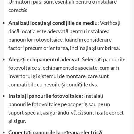
Următorii pași sunt esențiali pentru o instalare
corectă:
Analizați locația și condițiile de mediu
: Verificați
dacă locația este adecvată pentru instalarea
panourilor fotovoltaice, luând în considerare
factori precum orientarea, înclinația și umbrirea.
Alegeți echipamentul adecvat
: Selectați panourile
fotovoltaice și echipamentele asociate, cum ar fi
invertorul și sistemul de montare, care sunt
compatibile cu nevoile și condițiile dvs.
Instalați panourile fotovoltaice
: Instalați
panourile fotovoltaice pe acoperiș sau pe un
suport special, asigurându-vă că sunt fixate corect
și sigur.
Conectați panourile la rețeaua electrică
: