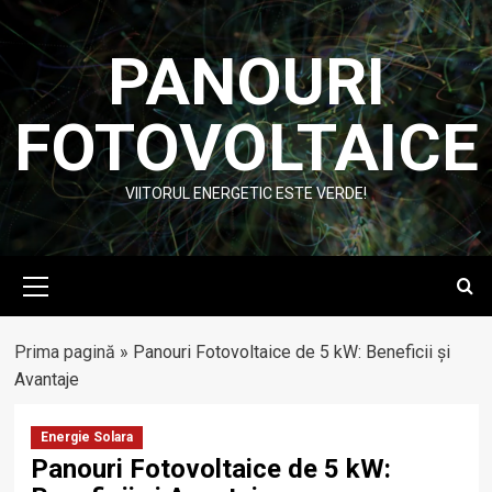
Skip
to
PANOURI
content
FOTOVOLTAICE
VIITORUL ENERGETIC ESTE VERDE!
Primary
Menu
Prima pagină
»
Panouri Fotovoltaice de 5 kW: Beneficii și
Avantaje
Energie Solara
Panouri Fotovoltaice de 5 kW: