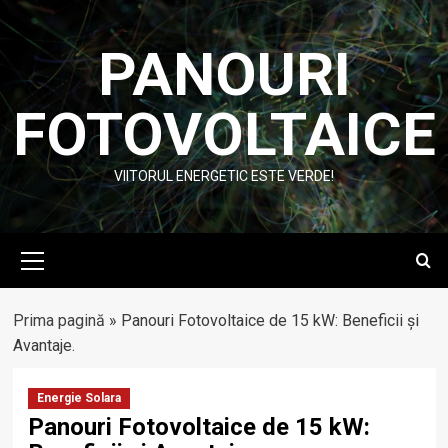
Skip
to
PANOURI
content
FOTOVOLTAICE
VIITORUL ENERGETIC ESTE VERDE!
Primary
Menu
Prima pagină
»
Panouri Fotovoltaice de 15 kW: Beneficii și
Avantaje.
Energie Solara
Panouri Fotovoltaice de 15 kW: