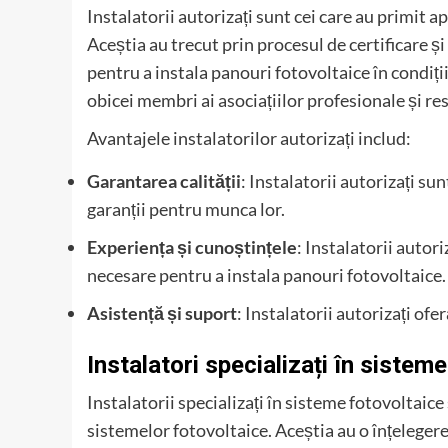
Instalatorii autorizați sunt cei care au primit a
Aceștia au trecut prin procesul de certificare ș
pentru a instala panouri fotovoltaice în condiții 
obicei membri ai asociațiilor profesionale și re
Avantajele instalatorilor autorizați includ:
Garantarea calității
: Instalatorii autorizați su
garanții pentru munca lor.
Experiența și cunoștințele
: Instalatorii autor
necesare pentru a instala panouri fotovoltaice.
Asistență și suport
: Instalatorii autorizați ofe
Instalatori specializați în sistem
Instalatorii specializați în sisteme fotovoltaic
sistemelor fotovoltaice. Aceștia au o înțeleger