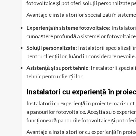
fotovoltaice și pot oferi soluții personalizate pen
Avantajele instalatorilor specializați în sisteme
Experiența în sisteme fotovoltaice
: Instalator
cunoaștere profundă a sistemelor fotovoltaice
Soluții personalizate
: Instalatorii specializați
pentru clienții lor, luând în considerare nevoile 
Asistență și suport tehnic
: Instalatorii specia
tehnic pentru clienții lor.
Instalatori cu experiență în proie
Instalatorii cu experiență în proiecte mari sunt 
a panourilor fotovoltaice. Aceștia au o experie
funcționează panourile fotovoltaice și pot oferi
Avantajele instalatorilor cu experiență în proie