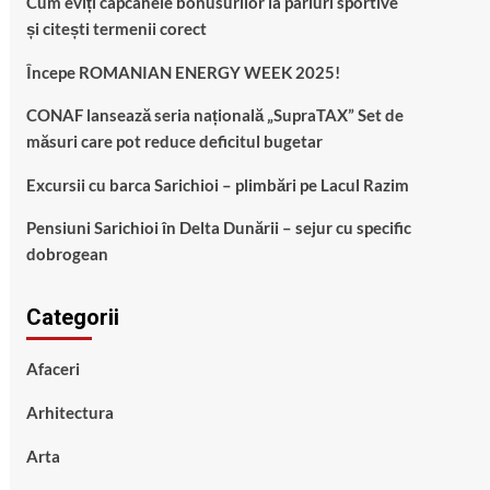
Cum eviți capcanele bonusurilor la pariuri sportive
și citești termenii corect
Începe ROMANIAN ENERGY WEEK 2025!
CONAF lansează seria națională „SupraTAX” Set de
măsuri care pot reduce deficitul bugetar
Excursii cu barca Sarichioi – plimbări pe Lacul Razim
Pensiuni Sarichioi în Delta Dunării – sejur cu specific
dobrogean
Categorii
Afaceri
Arhitectura
Arta