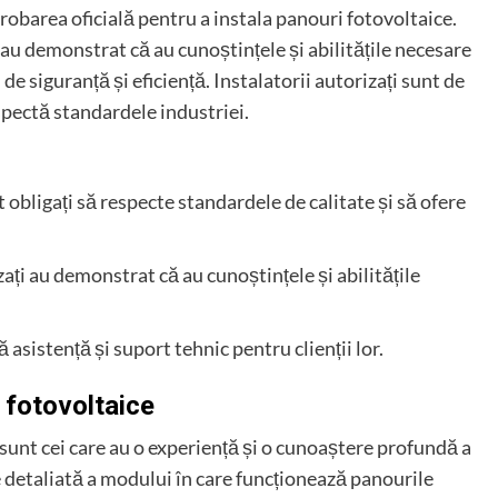
probarea oficială pentru a instala panouri fotovoltaice.
i au demonstrat că au cunoștințele și abilitățile necesare
de siguranță și eficiență. Instalatorii autorizați sunt de
spectă standardele industriei.
nt obligați să respecte standardele de calitate și să ofere
izați au demonstrat că au cunoștințele și abilitățile
ră asistență și suport tehnic pentru clienții lor.
e fotovoltaice
e sunt cei care au o experiență și o cunoaștere profundă a
e detaliată a modului în care funcționează panourile