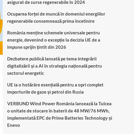
asigurat de surse regenerabile în 2024
Ocuparea forței de muncă în domeniul energiilor
regenerabile consemnează prima încetinire
România menține schemele universale pentru
energie, devenind o excepție la decizia UE de a
impune sprijin ţintit din 2026
Dezbatere publică lansată pe tema integrării
digitalizării și a AI în strategia națională pentru
sectorul energetic
UE ia o hotărâre esențială pentru a opri complet
importurile de gaze și petrol din Rusia
VERBUND Wind Power România lansează la Tulcea
o unitate de stocare în baterii de 48 MW/76 MWh,
implementată EPC de Prime Batteries Technology și
Enevo