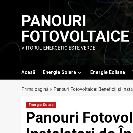
Skip
to
PANOURI
content
FOTOVOLTAICE
VIITORUL ENERGETIC ESTE VERDE!
Acasă
Energie Solara
Energie Eoliana
Prima pagină
»
Panouri Fotovoltaice: Beneficii și Insta
Energie Solara
Panouri Fotovolt