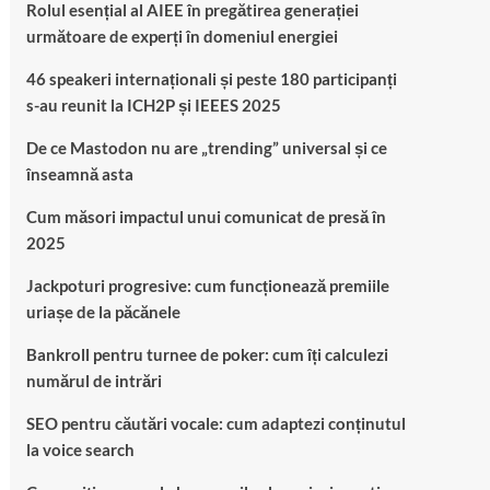
Rolul esențial al AIEE în pregătirea generației
următoare de experți în domeniul energiei
46 speakeri internaționali și peste 180 participanți
s-au reunit la ICH2P și IEEES 2025
De ce Mastodon nu are „trending” universal și ce
înseamnă asta
Cum măsori impactul unui comunicat de presă în
2025
Jackpoturi progresive: cum funcționează premiile
uriașe de la păcănele
Bankroll pentru turnee de poker: cum îți calculezi
numărul de intrări
SEO pentru căutări vocale: cum adaptezi conținutul
la voice search