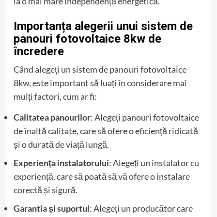
la o mai mare independență energetică.
Importanța alegerii unui sistem de
panouri fotovoltaice 8kw de
încredere
Când alegeți un sistem de panouri fotovoltaice
8kw, este important să luați în considerare mai
mulți factori, cum ar fi:
Calitatea panourilor
: Alegeți panouri fotovoltaice
de înaltă calitate, care să ofere o eficiență ridicată
și o durată de viață lungă.
Experiența instalatorului
: Alegeți un instalator cu
experiență, care să poată să vă ofere o instalare
corectă și sigură.
Garantia și suportul
: Alegeți un producător care