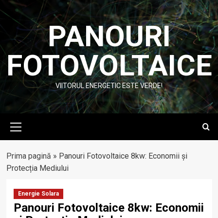
Skip
to
PANOURI
content
FOTOVOLTAICE
VIITORUL ENERGETIC ESTE VERDE!
Primary
Menu
Prima pagină
»
Panouri Fotovoltaice 8kw: Economii și
Protecția Mediului
Energie Solara
Panouri Fotovoltaice 8kw: Economii