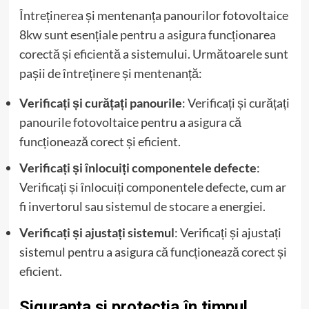
Întreținerea și mentenanța panourilor fotovoltaice
8kw sunt esențiale pentru a asigura funcționarea
corectă și eficientă a sistemului. Următoarele sunt
pașii de întreținere și mentenanță:
Verificați și curățați panourile
: Verificați și curățați
panourile fotovoltaice pentru a asigura că
funcționează corect și eficient.
Verificați și înlocuiți componentele defecte
:
Verificați și înlocuiți componentele defecte, cum ar
fi invertorul sau sistemul de stocare a energiei.
Verificați și ajustați sistemul
: Verificați și ajustați
sistemul pentru a asigura că funcționează corect și
eficient.
Siguranța și protecția în timpul