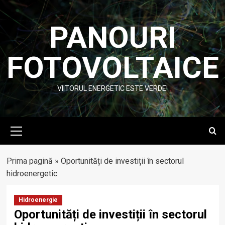
Skip
to
PANOURI
content
FOTOVOLTAICE
VIITORUL ENERGETIC ESTE VERDE!
Primary
Menu
Prima pagină
»
Oportunități de investiții în sectorul
hidroenergetic.
Hidroenergie
Oportunități de investiții în sectorul