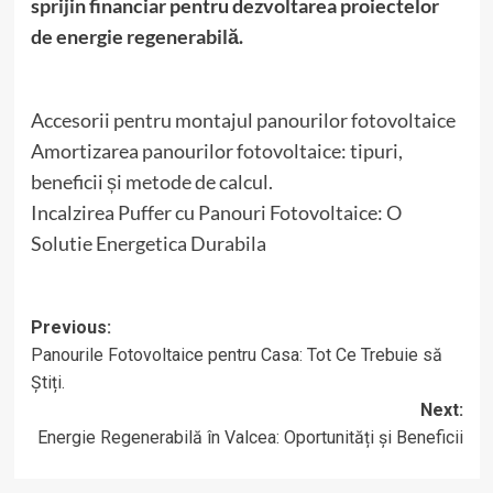
sprijin financiar pentru dezvoltarea proiectelor
de energie regenerabilă.
Accesorii pentru montajul panourilor fotovoltaice
Amortizarea panourilor fotovoltaice: tipuri,
beneficii și metode de calcul.
Incalzirea Puffer cu Panouri Fotovoltaice: O
Solutie Energetica Durabila
Post
Previous:
Panourile Fotovoltaice pentru Casa: Tot Ce Trebuie să
navigation
Știți.
Next:
Energie Regenerabilă în Valcea: Oportunități și Beneficii