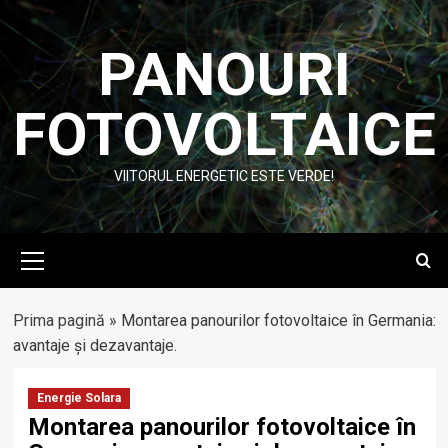
Skip
to
PANOURI
content
FOTOVOLTAICE
VIITORUL ENERGETIC ESTE VERDE!
Primary
Menu
Prima pagină
»
Montarea panourilor fotovoltaice în Germania:
avantaje și dezavantaje.
Energie Solara
Montarea panourilor fotovoltaice în