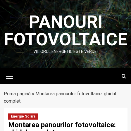
Skip
to
PANOURI
content
FOTOVOLTAICE
VIITORUL ENERGETIC ESTE VERDE!
Primary
Menu
Prima pagină
»
Montarea panourilor fotovoltaice: ghidul
complet.
Energie Solara
Montarea panourilor fotovoltaice: