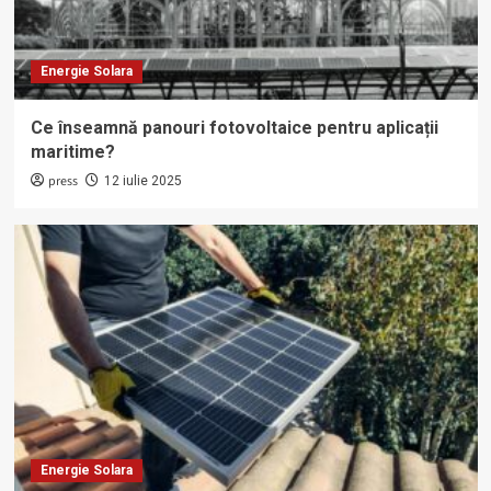
Energie Solara
Ce înseamnă panouri fotovoltaice pentru aplicații
maritime?
press
12 iulie 2025
Energie Solara