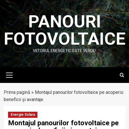
Skip
to
PANOURI
content
FOTOVOLTAICE
VIITORUL ENERGETIC ESTE VERDE!
Primary
Menu
Prima pagină
»
Montajul panourilor fotovoltaice pe acoperis:
beneficii și avantaje.
Energie Solara
Montajul panourilor fotovoltaice pe