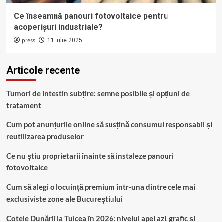
Ce înseamnă panouri fotovoltaice pentru
acoperișuri industriale?
press
11 iulie 2025
Articole recente
Tumori de intestin subțire: semne posibile și opțiuni de
tratament
Cum pot anunțurile online să susțină consumul responsabil și
reutilizarea produselor
Ce nu știu proprietarii înainte să instaleze panouri
fotovoltaice
Cum să alegi o locuință premium într-una dintre cele mai
exclusiviste zone ale Bucureștiului
Cotele Dunării la Tulcea în 2026: nivelul apei azi, grafic și