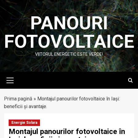
Skip
to
PANOURI
content
FOTOVOLTAICE
VIITORUL ENERGETIC ESTE VERDE!
Primary
Menu
Prima pagină
»
Montajul panourilor fotovoltaice în Iași:
beneficii și avantaje.
Energie Solara
Montajul panourilor fotovoltaice în