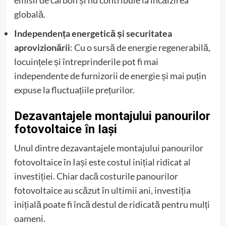
emisii de carbon și nu contribuie la încălzirea
globală.
Independența energetică și securitatea
aprovizionării
: Cu o sursă de energie regenerabilă,
locuințele și întreprinderile pot fi mai
independente de furnizorii de energie și mai puțin
expuse la fluctuațiile prețurilor.
Dezavantajele montajului panourilor
fotovoltaice în Iași
Unul dintre dezavantajele montajului panourilor
fotovoltaice în Iași este costul inițial ridicat al
investiției. Chiar dacă costurile panourilor
fotovoltaice au scăzut în ultimii ani, investiția
inițială poate fi încă destul de ridicată pentru mulți
oameni.