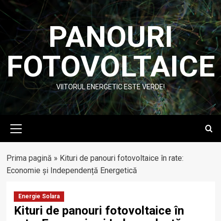
Skip
to
PANOURI
content
FOTOVOLTAICE
VIITORUL ENERGETIC ESTE VERDE!
Primary
Menu
Prima pagină
»
Kituri de panouri fotovoltaice în rate:
Economie și Independență Energetică
Energie Solara
Kituri de panouri fotovoltaice în