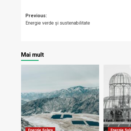
Post
Previous:
Energie verde și sustenabilitate
navigation
Mai mult
Energie Solara
Energie Sol