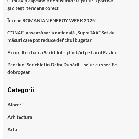
Cum eviți capcanele bonusurilor la pariuri sportive
și citești termenii corect
Începe ROMANIAN ENERGY WEEK 2025!
CONAF lansează seria națională „SupraTAX” Set de
măsuri care pot reduce deficitul bugetar
Excursii cu barca Sarichioi – plimbări pe Lacul Razim
Pensiuni Sarichioi în Delta Dunării – sejur cu specific
dobrogean
Categorii
Afaceri
Arhitectura
Arta