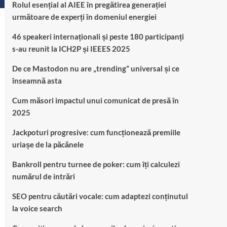
Rolul esențial al AIEE în pregătirea generației
următoare de experți în domeniul energiei
46 speakeri internaționali și peste 180 participanți
s-au reunit la ICH2P și IEEES 2025
De ce Mastodon nu are „trending” universal și ce
înseamnă asta
Cum măsori impactul unui comunicat de presă în
2025
Jackpoturi progresive: cum funcționează premiile
uriașe de la păcănele
Bankroll pentru turnee de poker: cum îți calculezi
numărul de intrări
SEO pentru căutări vocale: cum adaptezi conținutul
la voice search