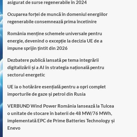
asigurat de surse regenerabile în 2024
Ocuparea forței de muncă în domeniul energiilor
regenerabile consemnează prima încetinire
România menține schemele universale pentru
energie, devenind o excepție la decizia UE de a
impune sprijin ţintit din 2026
Dezbatere publică lansată pe tema integrării
digitalizării și a AI în strategia națională pentru
sectorul energetic
UE ia o hotărâre esențială pentru a opri complet
importurile de gaze și petrol din Rusia
VERBUND Wind Power România lansează la Tulcea
o unitate de stocare în baterii de 48 MW/76 MWh,
implementată EPC de Prime Batteries Technology și
Enevo