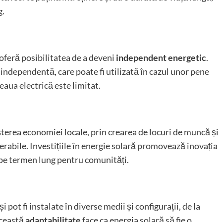
g.
oferă posibilitatea de a deveni
independent energetic
.
 independentă, care poate fi utilizată în cazul unor pene
eaua electrică este limitat.
șterea economiei locale, prin crearea de locuri de muncă și
nerabile. Investițiile în energie solară promovează inovația
 pe termen lung pentru comunități.
 pot fi instalate în diverse medii și configurații, de la
Această
adaptabilitate
face ca energia solară să fie o