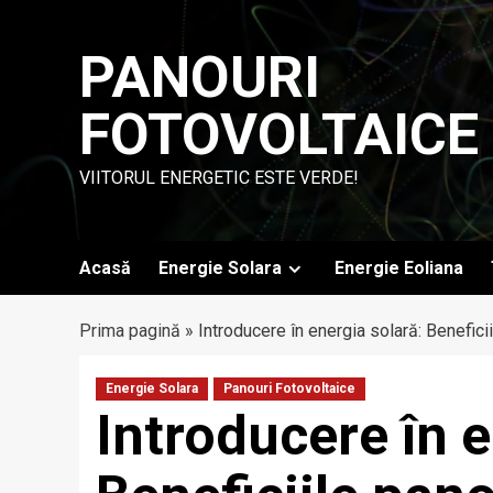
Skip
to
PANOURI
content
FOTOVOLTAICE
VIITORUL ENERGETIC ESTE VERDE!
Acasă
Energie Solara
Energie Eoliana
Prima pagină
»
Introducere în energia solară: Beneficii
Energie Solara
Panouri Fotovoltaice
Introducere în e