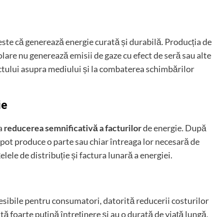
este că generează energie curată și durabilă. Producția de
lare nu generează emisii de gaze cu efect de seră sau alte
ctului asupra mediului și la combaterea schimbărilor
ie
la
reducerea semnificativă a facturilor
de energie. După
 pot produce o parte sau chiar întreaga lor necesară de
lele de distribuție și factura lunară a energiei.
cesibile pentru consumatori, datorită reducerii costurilor
ită foarte puțină întreținere și au o durată de viață lungă,