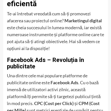
eficientă
Te-ai întrebat vreodată cum să-ți promovezi
afacerea sau proiectul online?
Marketingul digital
este cheia succesului în lumea modernă, iar există
numeroase instrumente și platforme online care te
pot ajuta să-ți atingi obiectivele. Hai să vedem ce
opțiuni ai la dispoziție!
Facebook Ads – Revoluția în
publicitate
Una dintre cele mai populare platforme de
publicitate online este
Facebook Ads
. Cu o bază
imensă de utilizatori activi zilnic, această
platformă îți permite să-ți targetezi publicul țintă
în mod precis.
CPC (Cost per Click)
și
CPM (Cost
per Mille)
sunt metrici esențiale de urmărit pentru