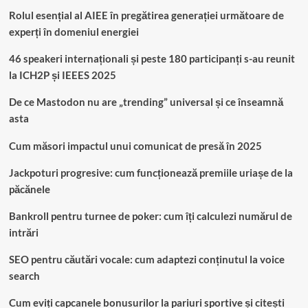
Rolul esențial al AIEE în pregătirea generației următoare de
experți în domeniul energiei
46 speakeri internaționali și peste 180 participanți s-au reunit
la ICH2P și IEEES 2025
De ce Mastodon nu are „trending” universal și ce înseamnă
asta
Cum măsori impactul unui comunicat de presă în 2025
Jackpoturi progresive: cum funcționează premiile uriașe de la
păcănele
Bankroll pentru turnee de poker: cum îți calculezi numărul de
intrări
SEO pentru căutări vocale: cum adaptezi conținutul la voice
search
Cum eviți capcanele bonusurilor la pariuri sportive și citești