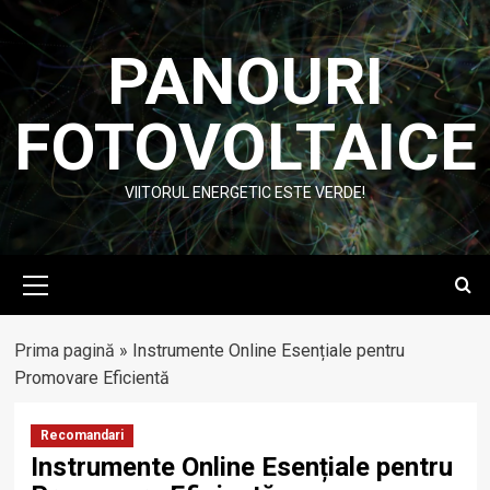
Skip
to
PANOURI
content
FOTOVOLTAICE
VIITORUL ENERGETIC ESTE VERDE!
Primary
Menu
Prima pagină
»
Instrumente Online Esențiale pentru
Promovare Eficientă
Recomandari
Instrumente Online Esențiale pentru