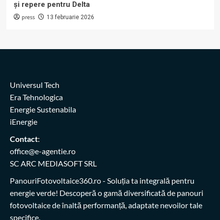
și repere pentru Delta
press
13 februarie 2026
Universul Tech
Era Tehnologica
Energie Sustenabila
iEnergie
Contact
:
office@e-agentie.ro
SC ARC MEDIASOFT SRL
PanouriFotovoltaice360.ro
- Soluția ta integrală pentru
energie verde! Descoperă o gamă diversificată de panouri
fotovoltaice de înaltă performanță, adaptate nevoilor tale
specifice.