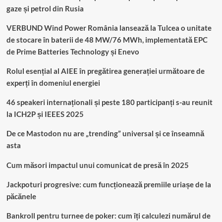
gaze și petrol din Rusia
VERBUND Wind Power România lansează la Tulcea o unitate
de stocare în baterii de 48 MW/76 MWh, implementată EPC
de Prime Batteries Technology și Enevo
Rolul esențial al AIEE în pregătirea generației următoare de
experți în domeniul energiei
46 speakeri internaționali și peste 180 participanți s-au reunit
la ICH2P și IEEES 2025
De ce Mastodon nu are „trending” universal și ce înseamnă
asta
Cum măsori impactul unui comunicat de presă în 2025
Jackpoturi progresive: cum funcționează premiile uriașe de la
păcănele
Bankroll pentru turnee de poker: cum îți calculezi numărul de