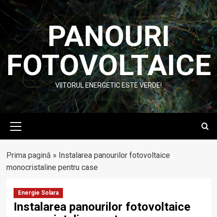
Skip
to
PANOURI
content
FOTOVOLTAICE
VIITORUL ENERGETIC ESTE VERDE!
Primary
Menu
Prima pagină
»
Instalarea panourilor fotovoltaice
monocristaline pentru case
Energie Solara
Instalarea panourilor fotovoltaice