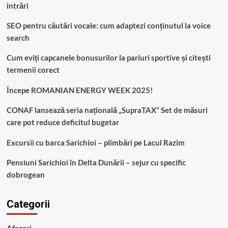
intrări
SEO pentru căutări vocale: cum adaptezi conținutul la voice
search
Cum eviți capcanele bonusurilor la pariuri sportive și citești
termenii corect
Începe ROMANIAN ENERGY WEEK 2025!
CONAF lansează seria națională „SupraTAX” Set de măsuri
care pot reduce deficitul bugetar
Excursii cu barca Sarichioi – plimbări pe Lacul Razim
Pensiuni Sarichioi în Delta Dunării – sejur cu specific
dobrogean
Categorii
Afaceri