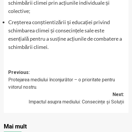
schimbării climei prin acțiunile individuale și
colective;
Creșterea conștientizării și educației privind
schimbarea climei și consecințele sale este
esențială pentru a susține acțiunile de combatere a
schimbării climei.
Post
Previous:
Protejarea mediului înconjurător – o prioritate pentru
navigation
viitorul nostru.
Next:
Impactul asupra mediului: Consecințe și Soluții
Mai mult