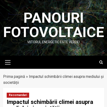
Skip
to
PANOURI
content
FOTOVOLTAICE
VIITORUL ENERGETIC ESTE VERDE!
Primary
Menu
Prima pagină
»
Impactul schimbării climei asupra mediului și
societății
Recomandari
Impactul schimbării climei asupra