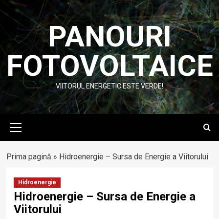
Skip
to
PANOURI
content
FOTOVOLTAICE
VIITORUL ENERGETIC ESTE VERDE!
Primary
Menu
Prima pagină
»
Hidroenergie – Sursa de Energie a Viitorului
Hidroenergie
Hidroenergie – Sursa de Energie a
Viitorului